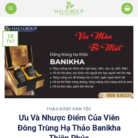
Bỏ
qua
nội
dung
10
Th7
THẢO DƯỢC DÂN TỘC
Ưu Và Nhược Điểm Của Viên
Đông Trùng Hạ Thảo Banikha