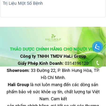
Trị Liệu Một Số Bệnh
THẢO DƯỢC CHÍNH HÃNG CHO NGƯỜI VIỆT
Công ty TNHH TMDV HaLi Group
Giấy Phép Kinh Doanh:
0314196120
Showroom:
33 Đường 22, P. Bình Hưng Hòa, TP.
Hồ Chí Minh.
Hali Group
là nơi luôn mang đến các dòng sản
phẩm bảo vệ sức khỏe uy tín, chất lượng tại Việt
Nam. Cam kết
sản phẩm chính hãng, giá tốt so với các thương