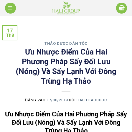
Bỏ
qua
nội
dung
17
Th8
THẢO DƯỢC DÂN TỘC
Ưu Nhược Điểm Của Hai
Phương Pháp Sấy Đối Lưu
(Nóng) Và Sấy Lạnh Với Đông
Trùng Hạ Thảo
ĐĂNG VÀO
17/08/2019
BỞI
HALITHAODUOC
Ưu Nhược Điểm Của Hai Phương Pháp Sấy
Đối Lưu (Nóng) Và Sấy Lạnh Với Đông
Trùng Hạ Thảo