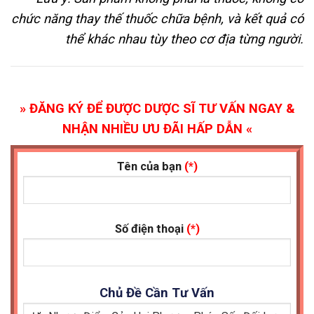
chức năng thay thế thuốc chữa bệnh, và kết quả có
thể khác nhau tùy theo cơ địa từng người.
» ĐĂNG KÝ ĐỂ ĐƯỢC DƯỢC SĨ TƯ VẤN NGAY &
NHẬN NHIỀU ƯU ĐÃI HẤP DẪN «
Tên của bạn
(*)
Số điện thoại
(*)
Chủ Đề Cần Tư Vấn