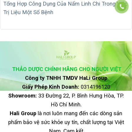
Tổng Hợp Công Dụng Của Nấm Linh Chi Trong Việc
Trị Liệu Một Số Bệnh
THẢO DƯỢC CHÍNH HÃNG CHO NGƯỜI VIỆT
Công ty TNHH TMDV HaLi Group
Giấy Phép Kinh Doanh:
0314196120
Showroom:
33 Đường 22, P. Bình Hưng Hòa, TP.
Hồ Chí Minh.
Hali Group
là nơi luôn mang đến các dòng sản
phẩm bảo vệ sức khỏe uy tín, chất lượng tại Việt
Nam. Cam kết