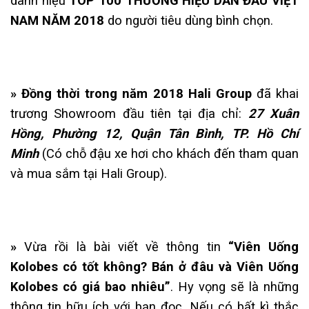
danh hiệu
TOP 100 THƯƠNG HIỆU DẪN ĐẦU VIỆT
NAM NĂM 2018
do người tiêu dùng bình chọn.
» Đồng thời trong năm 2018 Hali Group
đã khai
trương Showroom đầu tiên tại địa chỉ:
27 Xuân
Hồng, Phường 12, Quận Tân Bình, TP. Hồ Chí
Minh
(Có chỗ đậu xe hơi cho khách đến tham quan
và mua sắm tại Hali Group).
»
Vừa rồi là bài viết về thông tin
“Viên Uống
Kolobes có tốt không? Bán ở đâu và Viên Uống
Kolobes có giá bao nhiêu”
. Hy vọng sẽ là những
thông tin hữu ích với bạn đọc. Nếu có bất kì thắc