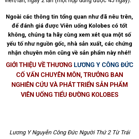
viên/lần, ngày 2 lần (một hộp dùng được 45 ngày).
Ngoài các thông tin tổng quan như đã nêu trên,
để đánh giá được Viên uống Kolobes có tốt
không, chúng ta hãy cùng xem xét qua một số
yếu tố như nguồn gốc, nhà sản xuất, các chứng
nhận chuyên môn cũng về sản phẩm này nhé!!
GIỚI THIỆU VỀ THƯƠNG
LƯƠNG Y CÔNG ĐỨC
CỐ VẤN CHUYÊN MÔN, TRƯỞNG BAN
NGHIÊN CỨU VÀ PHÁT TRIỂN SẢN PHẨM
VIÊN UỐNG TIỂU ĐƯỜNG KOLOBES
Lương Y Nguyễn Công Đức Người Thứ 2 Từ Trái