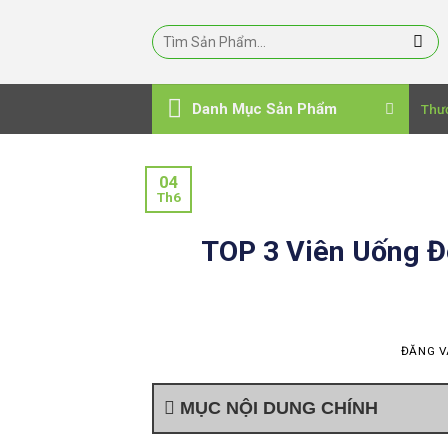
Bỏ
qua
nội
dung
Danh Mục Sản Phẩm
Thư
04
Th6
TOP 3 Viên Uống Đô
ĐĂNG 
MỤC NỘI DUNG CHÍNH