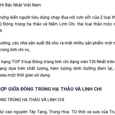
Hi Bậc Nhật Viêt Nam
ứng kiến người tiêu dùng chạy đua với cơn sốt của 2 loại t
ừ Đông trùng hạ thảo và Nấm Linh Chi. Hai loại thảo mộc 
nh
 trường, các nhà sản xuất đã cho ra mắt nhiều sản phẩm mới 
ùng linh chi vv,..
 hạng TOP 3 loại Đông trùng linh chi dạng viên Tốt Nhất trên 
ạng dựa trên chất lượng, hàm lượng dinh dưỡng đem lại, 
sau một thời gian sử dụng
 HỢP GIỮA ĐÔNG TRÙNG HẠ THẢO VÀ LINH CHI
từ cao nguyên Tây Tạng, Trung Hoa. Từ thời xa xưa của Tr