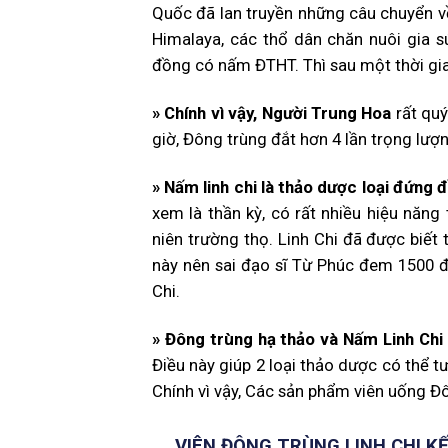
Quốc đã lan truyền những câu chuyển về 
Himalaya, các thổ dân chăn nuôi gia s
đồng có nấm ĐTHT. Thì sau một thời gia
»
Chính vì vậy, Người Trung Hoa
rất quý
giờ, Đông trùng đắt hơn 4 lần trọng lượ
»
Nấm linh chi là thảo dược loại đứng 
xem là thần kỳ, có rất nhiều hiệu năng 
niên trường thọ. Linh Chi đã được biế
này nên sai đạo sĩ Từ Phúc đem 1500 
Chi.
»
Đông trùng hạ thảo và Nấm Linh Chi
Điều này giúp 2 loại thảo dược có thể 
Chính vì vậy, Các sản phẩm viên uống Đô
VIÊN ĐÔNG TRÙNG LINH CHI K