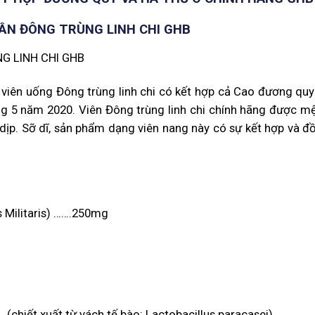
N ĐÔNG TRÙNG LINH CHI GHB
 viên uống Đông trùng linh chi có kết hợp cả Cao đương quy
áng 5 năm 2020. Viên Đông trùng linh chi chính hãng được m
dịp. Sỡ dĩ, sản phẩm dạng viên nang này có sự kết hợp và đ
 Militaris) …….250mg
t xuất từ vách tế bào: Lactobacillus paracasei)