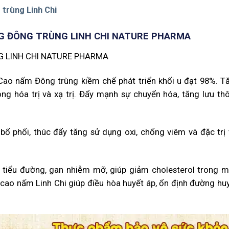
 trùng Linh Chi
G ĐÔNG TRÙNG LINH CHI NATURE PHARMA
 Cao nấm Đông trùng kiềm chế phát triển khối u đạt 98%. T
ong hóa trị và xạ trị. Đẩy mạnh sự chuyển hóa, tăng lưu th
ổ phối, thúc đẩy tăng sử dụng oxi, chống viêm và đặc trị 
ị tiểu đường, gan nhiễm mỡ, giúp giảm cholesterol trong m
 cao nấm Linh Chi giúp điều hòa huyết áp, ổn định đường huy