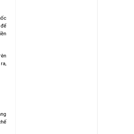
uốc
 để
iền
rên
ra,
ăng
chế