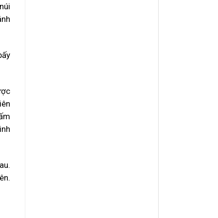
núi
ánh
bấy
ược
iên
nấm
inh
au.
ên.