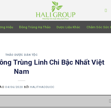
ơng Hiệu
Đông Trùng Hạ Thảo
Dược Liệu Khác
Chăm Sóc Sức 
THẢO DƯỢC DÂN TỘC
ng Trùng Linh Chi Bậc Nhất Việt
Nam
VÀO
04/06/2020
BỞI
HALITHAODUOC