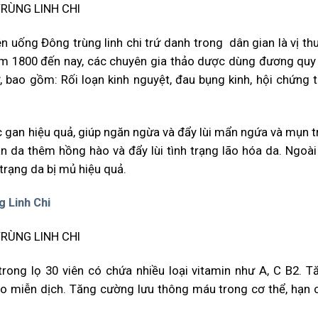
n uống Đông trùng linh chi trứ danh trong dân gian là vị th
ăm 1800 đến nay, các chuyên gia thảo dược dùng đương quy
, bao gồm: Rối loạn kinh nguyệt, đau bụng kinh, hội chứng t
c gan hiệu quả, giúp ngăn ngừa và đẩy lùi mẩn ngứa và mụn t
n da thêm hồng hào và đẩy lùi tình trạng lão hóa da. Ngoài 
 trạng da bị mủ hiệu quả.
 Linh Chi
trong lọ 30 viên có chứa nhiều loại vitamin như A, C B2. T
o miễn dịch. Tăng cường lưu thông máu trong cơ thể, hạn 