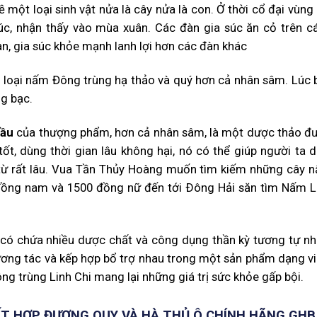
một loại sinh vật nửa là cây nửa là con. Ở thời cổ đại vùng 
úc, nhận thấy vào mùa xuân. Các đàn gia súc ăn cỏ trên c
n, gia súc khỏe mạnh lanh lợi hơn các đàn khác
 loại nấm Đông trùng hạ thảo và quý hơn cả nhân sâm. Lúc 
ng bạc.
đầu
của thượng phẩm, hơn cả nhân sâm, là một dược thảo đ
tốt, dùng thời gian lâu không hại, nó có thể giúp người ta d
t từ rất lâu. Vua Tần Thủy Hoàng muốn tìm kiếm những cây 
đồng nam và 1500 đồng nữ đến tới Ðông Hải săn tìm Nấm L
có chứa nhiều dược chất và công dụng thần kỳ tương tự nh
tương tác và kếp hợp bổ trợ nhau trong một sản phẩm dạng vi
ng trùng Linh Chi mang lại những giá trị sức khỏe gấp bội.
ẾT HỢP ĐƯƠNG QUY VÀ HÀ THỦ Ô CHÍNH HÃNG GHB