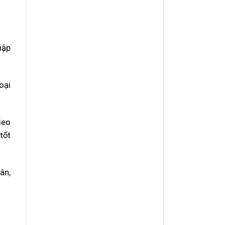
hập
oại
gieo
ốt
ân,