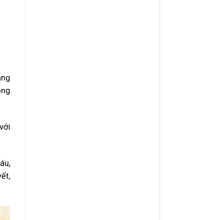
ăng
ông
với
áu,
ết,