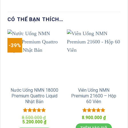
CÓ THỂ BẠN THÍCH…
-39%
Nước Uống NMN 18000
Viên Uống NMN
Premium Quattro Liquid
Premium 21600 – Hộp
Nhật Bản
60 Viên
Được xếp
Được xếp
8.500.000
₫
8.900.000
₫
Giá
Giá
5.200.000
hạng
5
5
₫
hạng
5
5
gốc
hiện
sao
sao
THÊM VÀO GIỎ