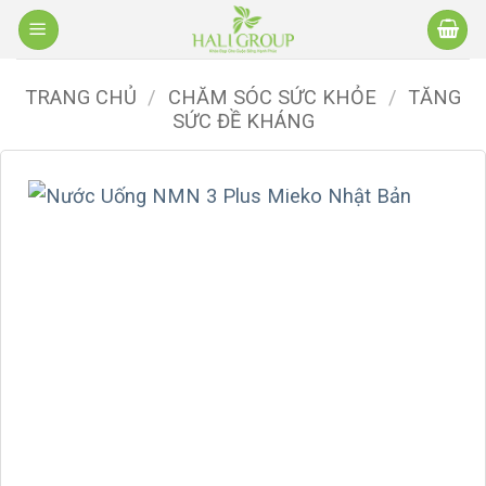
Bỏ
qua
nội
TRANG CHỦ
/
CHĂM SÓC SỨC KHỎE
/
TĂNG
dung
SỨC ĐỀ KHÁNG