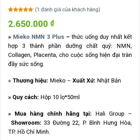
(
1
đánh giá của khách hàng)
5
1
trên 5
2.650.000
₫
dựa trên
đánh giá
»
Mieko NMN 3 Plus
–
thức uống duy nhất kết
hợp 3 thành phần dưỡng chất quý: NMN,
Collagen, Placenta, cho cuộc sống hiện đại tràn
đầy sức sống.
»
Thương hiệu:
Mieko –
Xuất Xứ:
Nhật Bản
» Quy cách:
Hộp 10 lọ*50ml
» Mua hàng chính hãng tại:
Hali Group –
Showroom:
33 Đường 22, P. Bình Hưng Hòa,
TP. Hồ Chí Minh.