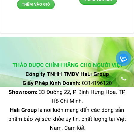
là:
tại
THÊM VÀO GIỎ
8.500.000 ₫.
là:
5.200.000 ₫.
THẢO DƯỢC CHÍNH HÃNG CHO NGƯỜI VIỆT
Công ty TNHH TMDV HaLi Group
Giấy Phép Kinh Doanh:
0314196120
Showroom:
33 Đường 22, P. Bình Hưng Hòa, TP.
Hồ Chí Minh.
Hali Group
là nơi luôn mang đến các dòng sản
phẩm bảo vệ sức khỏe uy tín, chất lượng tại Việt
Nam. Cam kết