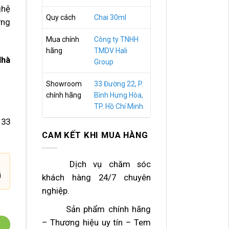
ghệ
Quy cách
Chai 30ml
ờng
Mua chính
Công ty TNHH
hãng
TMDV Hali
Nhà
Group
Showroom
33 Đường 22, P.
chính hãng
Bình Hưng Hòa,
TP. Hồ Chí Minh.
33
CAM KẾT KHI MUA HÀNG
Dịch vụ chăm sóc
i
khách hàng 24/7 chuyên
nghiệp.
Sản phẩm chính hãng
– Thương hiệu uy tín – Tem