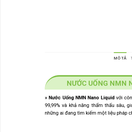
MÔ TẢ
NƯỚC UỐNG NMN N
» Nước Uống NMN Nano Liquid
với cô
99,99% và khả năng thẩm thấu sâu, g
những ai đang tìm kiếm một liệu pháp ch