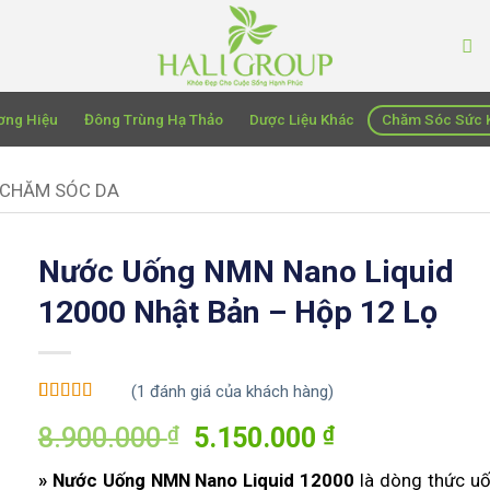
ơng Hiệu
Đông Trùng Hạ Thảo
Dược Liệu Khác
Chăm Sóc Sức 
CHĂM SÓC DA
Nước Uống NMN Nano Liquid
12000 Nhật Bản – Hộp 12 Lọ
(
1
đánh giá của khách hàng)
5
1
trên 5 dựa
₫
Giá
₫
Giá
8.900.000
5.150.000
trên
đánh
giá
gốc
hiện
» Nước Uống NMN Nano Liquid 12000
là dòng thức u