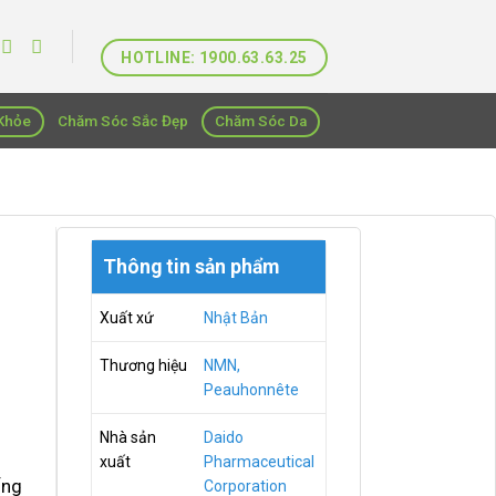
HOTLINE: 1900.63.63.25
Khỏe
Chăm Sóc Sắc Đẹp
Chăm Sóc Da
Thông tin sản phẩm
Xuất xứ
Nhật Bản
Thương hiệu
NMN,
Peauhonnête
Nhà sản
Daido
xuất
Pharmaceutical
ống
Corporation