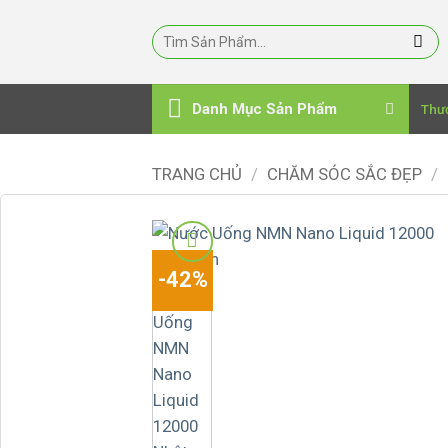
Bỏ
qua
nội
dung
Danh Mục Sản Phẩm
Thư
TRANG CHỦ
/
CHĂM SÓC SẮC ĐẸP
/
-42%