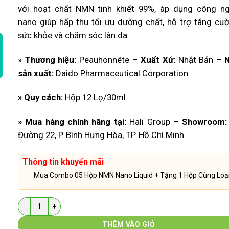
là:
tại
với hoạt chất NMN tinh khiết 99%, áp dụng công n
8.900.000 ₫.
là:
nano giúp hấp thu tối ưu dưỡng chất, hỗ trợ tăng cư
5.150.000 ₫.
sức khỏe và chăm sóc làn da.
»
Thương hiệu:
Peauhonnête –
Xuất Xứ:
Nhật Bản –
sản xuất:
Daido Pharmaceutical Corporation
» Quy cách:
Hộp 12 Lọ/30ml
» Mua hàng chính hãng tại:
Hali Group –
Showroom:
Đường 22, P. Bình Hưng Hòa, TP. Hồ Chí Minh.
Thông tin khuyến mãi
Mua Combo 05 Hộp NMN Nano Liquid + Tặng 1 Hộp Cùng Loạ
Số lượng
THÊM VÀO GIỎ