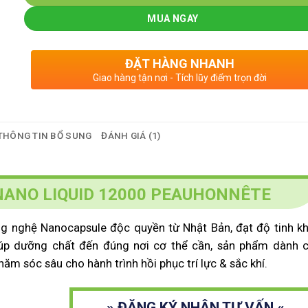
MUA NGAY
ĐẶT HÀNG NHANH
Giao hàng tận nơi - Tích lũy điểm trọn đời
THÔNG TIN BỔ SUNG
ĐÁNH GIÁ (1)
ANO LIQUID 12000 PEAUHONNÊTE
ng nghệ Nanocapsule độc quyền từ Nhật Bản, đạt độ tinh kh
iúp dưỡng chất đến đúng nơi cơ thể cần, sản phẩm dành 
ăm sóc sâu cho hành trình hồi phục trí lực & sắc khí.
» ĐĂNG KÝ NHẬN TƯ VẤN «