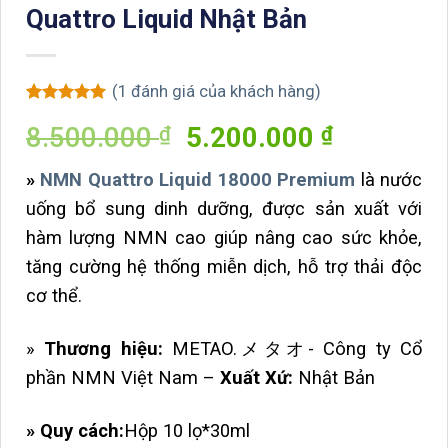
Quattro Liquid Nhật Bản
(
1
đánh giá của khách hàng)
5
1
trên 5
Giá
Giá
8.500.000
5.200.000
₫
₫
dựa trên
đánh giá
gốc
hiện
»
NMN Quattro Liquid 18000 Premium
là nước
là:
tại
uống bổ sung dinh dưỡng, được sản xuất với
8.500.000 ₫.
là:
hàm lượng NMN cao giúp nâng cao sức khỏe,
5.200.00
tăng cường hệ thống miễn dịch, hỗ trợ thải độc
cơ thể.
»
Thương hiệu:
METAO.メタオ- Công ty Cổ
phần NMN Việt Nam –
Xuất Xứ:
Nhật Bản
» Quy cách:
Hộp 10 lọ*30ml