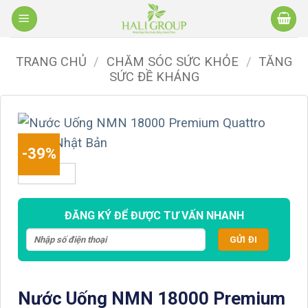
Bỏ
qua
nội
TRANG CHỦ
/
CHĂM SÓC SỨC KHỎE
/
TĂNG
dung
SỨC ĐỀ KHÁNG
-39%
ĐĂNG KÝ ĐỂ ĐƯỢC TƯ VẤN NHANH
Nước Uống NMN 18000 Premium