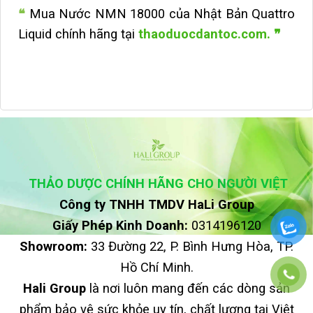
❝
Mua Nước NMN 18000 của Nhật Bản Quattro
Liquid chính hãng tại
thaoduocdantoc.com. ❞
THẢO DƯỢC CHÍNH HÃNG CHO NGƯỜI VIỆT
Công ty TNHH TMDV HaLi Group
Giấy Phép Kinh Doanh:
0314196120
Showroom:
33 Đường 22, P. Bình Hưng Hòa, TP.
Hồ Chí Minh.
Hali Group
là nơi luôn mang đến các dòng sản
phẩm bảo vệ sức khỏe uy tín, chất lượng tại Việt