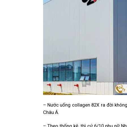
– Nước uống collagen 82X ra đời khôn
Châu Á.
– Theo thống kê, thì cứ 6/10 phụ nữ Nh