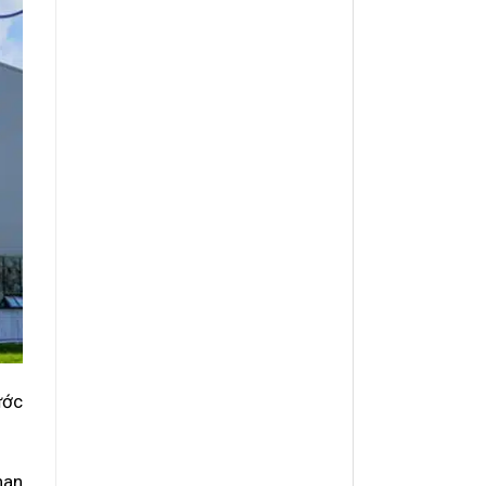
ước
han