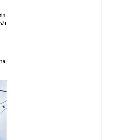
in.
bắt
ma.