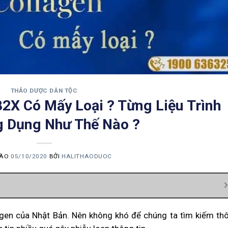
THẢO DƯỢC DÂN TỘC
2X Có Mấy Loại ? Từng Liệu Trình
 Dụng Như Thế Nào ?
VÀO
05/10/2020
BỞI
HALITHAODUOC
agen của Nhật Bản. Nên không khó để chúng ta tìm kiếm th