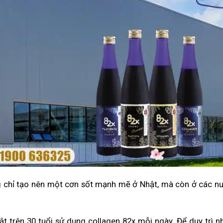
g chỉ tạo nên một cơn sốt mạnh mẽ ở Nhật, mà còn ở các n
ật trên 30 tuổi sử dụng collagen 82x mỗi ngày. Để duy trì n