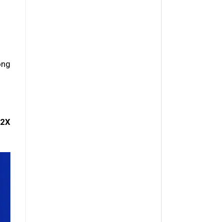
òng
82X