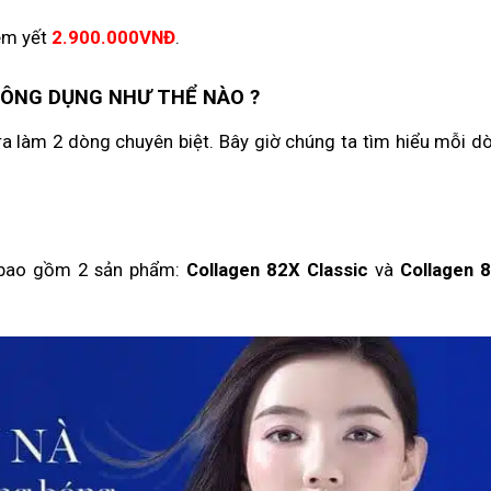
êm yết
2.900.000VNĐ
.
CÔNG DỤNG NHƯ THỂ NÀO ?
ra làm 2 dòng chuyên biệt. Bây giờ chúng ta tìm hiểu mỗi d
ẽ bao gồm 2 sản phẩm:
Collagen 82X Classic
và
Collagen 