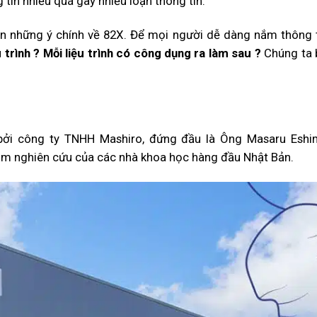
 tin nhiều quá gây nhiễu loạn thông tin.
ọn những ý chính về 82X. Để mọi người dễ dàng nắm thông t
 trình ? Mỗi liệu trình có công dụng ra làm sau ?
Chúng ta 
bởi công ty TNHH Mashiro, đứng đầu là Ông Masaru Eshi
năm nghiên cứu của các nhà khoa học hàng đầu Nhật Bản.