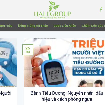
ơng Hiệu
Đông Trùng Hạ Thảo
Dược Liệu Khác
Chăm Sóc Sức 
25
Th1
Người
Bệnh Tiểu Đường: Nguyên nhân, dấu
hiệu và cách phòng ngừa