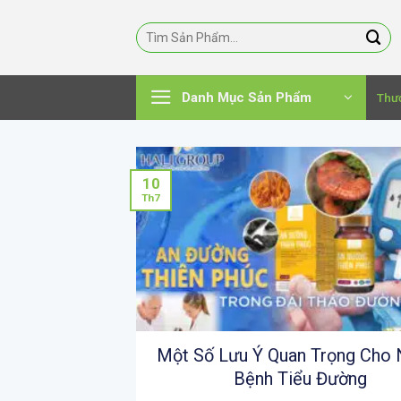
Bỏ
qua
nội
dung
Danh Mục Sản Phẩm
Thư
10
Th7
Một Số Lưu Ý Quan Trọng Cho 
Bệnh Tiểu Đường