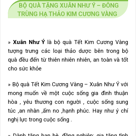
BỘ QUÀ TẶNG XUÂN NHƯ Ý – ĐÔNG
TRÙNG HẠ THẢO KIM CƯƠNG VÀNG
»
Xuân Như Ý
là bộ quà Tết Kim Cương Vàng
tượng trưng các loại thảo dược bên trong bộ
quà đều đến từ thiên nhiên nhiên, an toàn và tốt
cho sức khỏe
» Bộ quà Tết Kim Cương Vàng – Xuân Như Ý
với
mong muốn về một cuộc sống gia đình thuận
hòa , yêu thương con người , cuộc sống sung
túc ,an nhàn ,ấm no ,hạnh phúc. Hay như ý chí
nghị lực trong cuộc sống .
»
Dành tặng bạn bè, đồng nghiệp: gia tăng tình