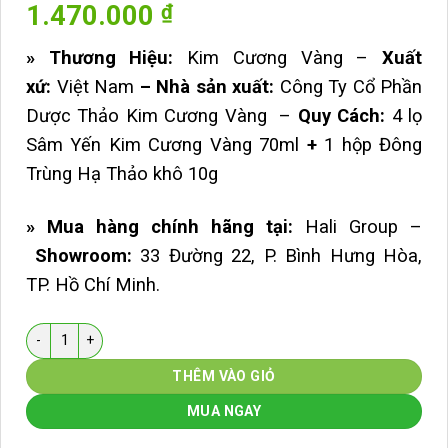
1.470.000
₫
» Thương Hiệu:
Kim Cương Vàng –
Xuất
xứ:
Việt Nam
– Nhà sản xuất:
Công Ty Cổ Phần
Dược Thảo Kim Cương Vàng –
Quy Cách:
4 lọ
Sâm Yến Kim Cương Vàng 70ml
+
1 hộp Đông
Trùng Hạ Thảo khô 10g
» Mua hàng chính hãng tại:
Hali Group –
Showroom:
33 Đường 22, P. Bình Hưng Hòa,
TP. Hồ Chí Minh.
Số lượng
THÊM VÀO GIỎ
MUA NGAY