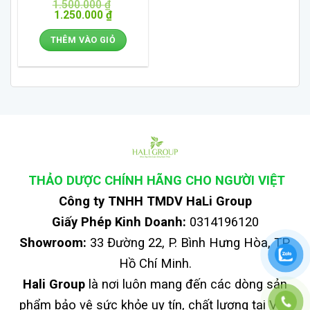
Được xếp
1.500.000
₫
Giá
hạng
4.67
5
Giá
1.250.000
₫
gốc
hiện
sao
là:
tại
THÊM VÀO GIỎ
1.500.000 ₫.
là:
1.250.000 ₫.
THẢO DƯỢC CHÍNH HÃNG CHO NGƯỜI VIỆT
Công ty TNHH TMDV HaLi Group
Giấy Phép Kinh Doanh:
0314196120
Showroom:
33 Đường 22, P. Bình Hưng Hòa, TP.
Hồ Chí Minh.
Hali Group
là nơi luôn mang đến các dòng sản
phẩm bảo vệ sức khỏe uy tín, chất lượng tại Việt