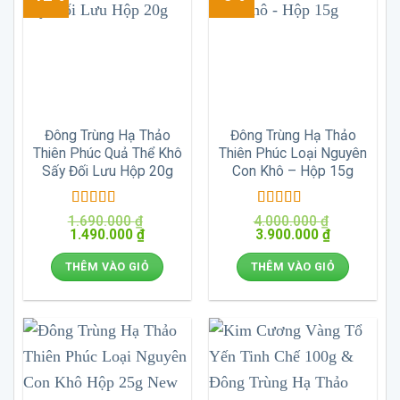
Đông Trùng Hạ Thảo
Đông Trùng Hạ Thảo
Thiên Phúc Quả Thể Khô
Thiên Phúc Loại Nguyên
Sấy Đối Lưu Hộp 20g
Con Khô – Hộp 15g
Được xếp
Được xếp
1.690.000
₫
4.000.000
₫
Giá
hạng
5
5 sao
Giá
Giá
hạng
5
5 sao
Giá
1.490.000
₫
3.900.000
₫
gốc
hiện
gốc
hiện
là:
tại
là:
tại
THÊM VÀO GIỎ
THÊM VÀO GIỎ
1.690.000 ₫.
là:
4.000.000 ₫.
là:
1.490.000 ₫.
3.900.000 ₫