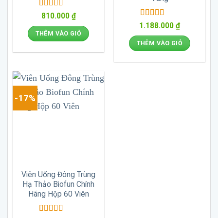
Được xếp
810.000
₫
hạng
5
5 sao
Được xếp
1.188.000
₫
hạng
5
5 sao
THÊM VÀO GIỎ
THÊM VÀO GIỎ
-17%
Viên Uống Đông Trùng
Hạ Thảo Biofun Chính
Hãng Hộp 60 Viên