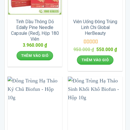
Tinh Dầu Thông Dỏ
Viên Uống Đông Trùng
Edally Pine Needle
Linh Chi Global
Capsule (Red), Hộp 180
HerBeauty
Viên
3.960.000
₫
Được xếp
Giá
Giá
950.000
₫
550.000
₫
hạng
5
5 sao
gốc
hiện
THÊM VÀO GIỎ
là:
tại
THÊM VÀO GIỎ
950.000 ₫.
là:
550.00