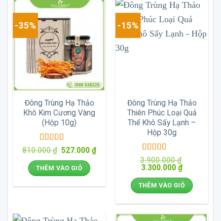
-35%
-15%
Đông Trùng Hạ Thảo
Đông Trùng Hạ Thảo
Khô Kim Cương Vàng
Thiên Phúc Loại Quả
(Hộp 10g)
Thể Khô Sấy Lạnh –
Hộp 30g
Được xếp
Giá
Giá
810.000
₫
527.000
₫
hạng
5
5 sao
gốc
hiện
Được xếp
3.900.000
₫
là:
tại
Giá
hạng
5
5 sao
Giá
3.300.000
₫
THÊM VÀO GIỎ
810.000 ₫.
là:
gốc
hiện
527.000 ₫.
là:
tại
THÊM VÀO GIỎ
3.900.000 ₫.
là:
3.300.000 ₫