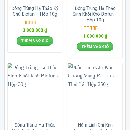
Đông Trùng Hạ Thảo Ký
Đông Trùng Hạ Thảo
Chủ Biofun – Hộp 10g
Sinh Khối Khô Biofun –
Hộp 10g
Được xếp
3.000.000
₫
hạng
5
5 sao
Được xếp
1.000.000
₫
hạng
5
5 sao
THÊM VÀO GIỎ
THÊM VÀO GIỎ
Đông Trùng Hạ Thảo
Nấm Linh Chi Kim