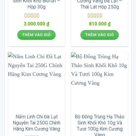
Sinh Khối Khô Biofun –
Cương Vàng Đà Lạt –
Hộp 30g
Thái Lát Hộp 250g
Được xếp
Được xếp
3.000.000
₫
810.000
₫
hạng
5
5 sao
hạng
5
5 sao
THÊM VÀO GIỎ
THÊM VÀO GIỎ
Nấm Linh Chi Đà Lạt
Bộ Đông Trùng Hạ Thảo
Nguyên Tai 250G Chính
Sinh Khối Khô 10g Và
Hãng Kim Cương Vàng
Tươi 100g Kim Cương
Vàng