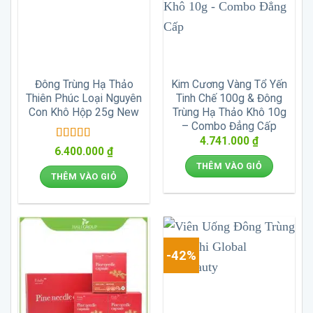
Đông Trùng Hạ Thảo
Kim Cương Vàng Tổ Yến
Thiên Phúc Loại Nguyên
Tinh Chế 100g & Đông
Con Khô Hộp 25g New
Trùng Hạ Thảo Khô 10g
– Combo Đẳng Cấp
4.741.000
₫
Được xếp
6.400.000
₫
hạng
5
5 sao
THÊM VÀO GIỎ
THÊM VÀO GIỎ
-42%