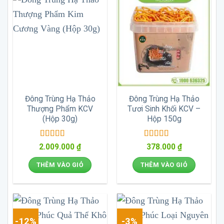
Đông Trùng Hạ Thảo
Đông Trùng Hạ Thảo
Thượng Phẩm KCV
Tươi Sinh Khối KCV –
(Hộp 30g)
Hộp 150g
Được xếp
Được xếp
2.009.000
₫
378.000
₫
hạng
5
5 sao
hạng
5
5 sao
THÊM VÀO GIỎ
THÊM VÀO GIỎ
-12%
-3%