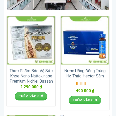
Thực Phẩm Bảo Vệ Sức
Nước Uống Đông Trùng
Khỏe Nano Nattokinase
Hạ Thảo Hector Sâm
Premium Nichiei Bussan
2.290.000
₫
Được xếp
490.000
₫
hạng
5
5 sao
THÊM VÀO GIỎ
THÊM VÀO GIỎ