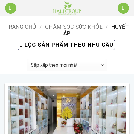
Bỏ
qua
nội
TRANG CHỦ
/
CHĂM SÓC SỨC KHỎE
/
HUYẾT
dung
ÁP
LỌC SẢN PHẨM THEO NHU CẦU