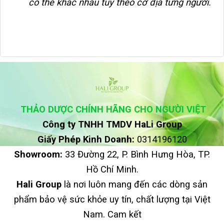
có thể khác nhau tùy theo cơ địa từng người.
THẢO DƯỢC CHÍNH HÃNG CHO NGƯỜI VIỆT
Công ty TNHH TMDV HaLi Group
Giấy Phép Kinh Doanh:
0314196120
Showroom:
33 Đường 22, P. Bình Hưng Hòa, TP.
Hồ Chí Minh.
Hali Group
là nơi luôn mang đến các dòng sản
phẩm bảo vệ sức khỏe uy tín, chất lượng tại Việt
Nam. Cam kết