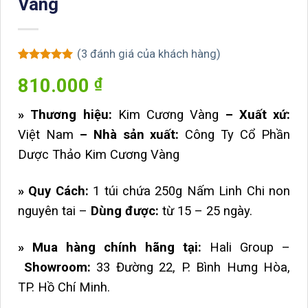
Vàng
(
3
đánh giá của khách hàng)
5
3
trên 5
810.000
₫
dựa trên
đánh giá
» Thương hiệu:
Kim Cương Vàng
– Xuất xứ:
Việt Nam
– Nhà sản xuất:
Công Ty Cổ Phần
Dược Thảo Kim Cương Vàng
»
Quy Cách:
1 túi chứa 250g Nấm Linh Chi non
nguyên tai –
Dùng được:
từ 15 – 25 ngày.
» Mua hàng chính hãng tại:
Hali Group –
Showroom:
33 Đường 22, P. Bình Hưng Hòa,
TP. Hồ Chí Minh.