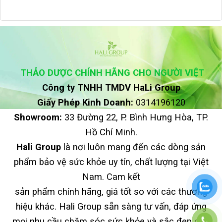
THẢO DƯỢC CHÍNH HÃNG CHO NGƯỜI VIỆT
Công ty TNHH TMDV HaLi Group
Giấy Phép Kinh Doanh:
0314196120
Showroom:
33 Đường 22, P. Bình Hưng Hòa, TP.
Hồ Chí Minh.
Hali Group
là nơi luôn mang đến các dòng sản
phẩm bảo vệ sức khỏe uy tín, chất lượng tại Việt
Nam. Cam kết
sản phẩm chính hãng, giá tốt so với các thương
hiệu khác. Hali Group sẵn sàng tư vấn, đáp ứng
mọi nhu cầu chăm sóc sức khỏe và sắc đẹp cho