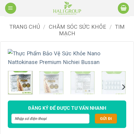
Bỏ
qua
nội
TRANG CHỦ
/
CHĂM SÓC SỨC KHỎE
/
TIM
dung
MẠCH
ĐĂNG KÝ ĐỂ ĐƯỢC TƯ VẤN NHANH