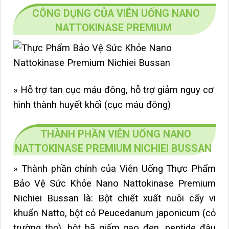
CÔNG DỤNG CỦA VIÊN UỐNG NANO
NATTOKINASE PREMIUM
» Hỗ trợ tan cục máu đông, hỗ trợ giảm nguy cơ
hình thành huyết khối (cục máu đông)
THÀNH PHẦN VIÊN UỐNG NANO
NATTOKINASE PREMIUM NICHIEI BUSSAN
» T
hành phần chính của Viên Uống Thực Phẩm
Bảo Vệ Sức Khỏe Nano Nattokinase Premium
Nichiei Bussan là: Bột chiết xuất nuôi cấy vi
khuẩn Natto, bột cỏ Peucedanum japonicum (cỏ
trường thọ), bột bã giấm gạo đen, peptide đậu