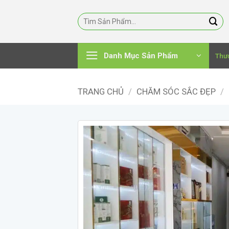
Bỏ
qua
nội
dung
Danh Mục Sản Phẩm
Thư
TRANG CHỦ
/
CHĂM SÓC SẮC ĐẸP
/