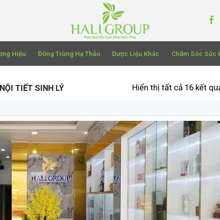
ơng Hiệu
Đông Trùng Hạ Thảo
Dược Liệu Khác
Chăm Sóc Sức 
Hiển thị tất cả 16 kết qu
NỘI TIẾT SINH LÝ