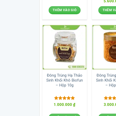
Giá
5.600
hạng
gốc
sao
là:
THÊM VÀO GIỎ
THÊM V
6.100.0
Đông Trùng Hạ Thảo
Đông Trùn
Sinh Khối Khô Biofun
Sinh Khối 
– Hộp 10g
– Hộp
Được xếp
Được 
1.000.000
₫
3.000
hạng
5
5
hạng
sao
sao