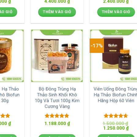
Giá
Giá
Giá
Giá
Giá
.000
5
5
₫
4.400.000
hạng
5
5
₫
2.400.000
hạng
5
5
₫
hiện
gốc
hiện
gốc
hiện
sao
sao
tại
là:
tại
là:
tại
ÀO GIỎ
THÊM VÀO GIỎ
THÊM VÀO GIỎ
00 ₫.
là:
4.800.000 ₫.
là:
2.600.000 ₫.
là:
5.600.000 ₫.
4.400.000 ₫.
2.40
-17%
g Hạ Thảo
Bộ Đông Trùng Hạ
Viên Uống Đông Trùn
Khô Biofun
Thảo Sinh Khối Khô
Hạ Thảo Biofun Chín
 30g
10g Và Tươi 100g Kim
Hãng Hộp 60 Viên
Cương Vàng
xếp
Được xếp
Được xếp
.000
₫
1.188.000
₫
1.500.000
₫
Giá
Giá
5
5
hạng
5
5
1.250.000
hạng
4.67
₫
gốc
hiện
sao
5 sao
là:
tại