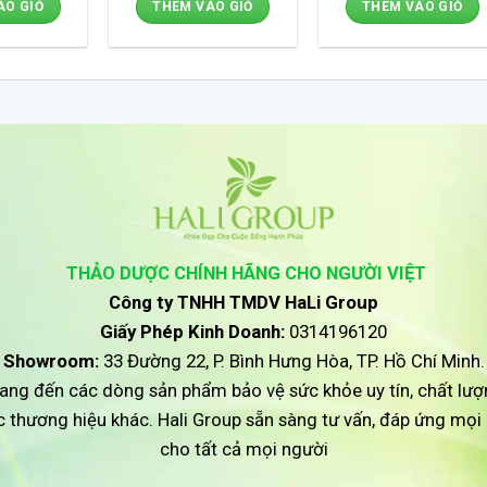
ÀO GIỎ
THÊM VÀO GIỎ
THÊM VÀO GIỎ
1.500.000 ₫.
là:
1.25
THẢO DƯỢC CHÍNH HÃNG CHO NGƯỜI VIỆT
Công ty TNHH TMDV HaLi Group
Giấy Phép Kinh Doanh:
0314196120
Showroom:
33 Đường 22, P. Bình Hưng Hòa, TP. Hồ Chí Minh.
ang đến các dòng sản phẩm bảo vệ sức khỏe uy tín, chất lượ
ác thương hiệu khác. Hali Group sẵn sàng tư vấn, đáp ứng mọ
cho tất cả mọi người