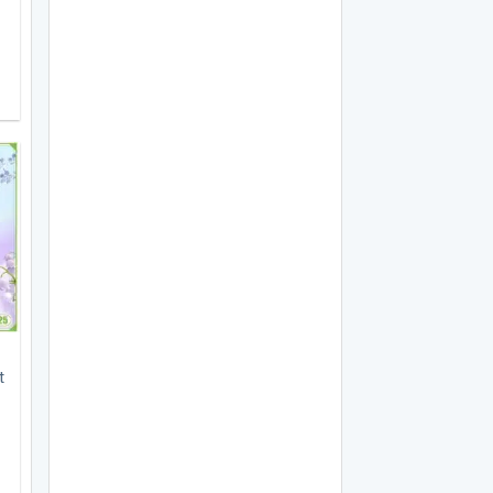
5.000 ₫.
t