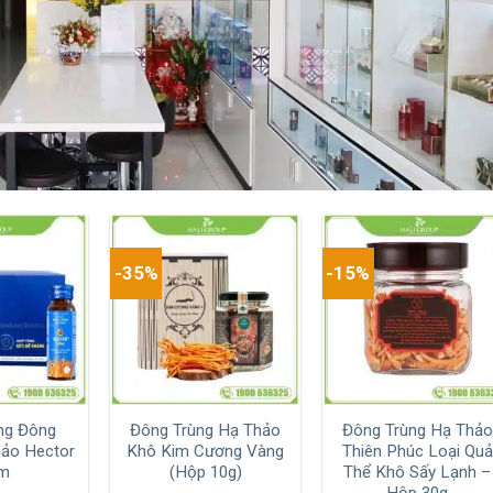
-35%
-15%
ng Đông
Đông Trùng Hạ Thảo
Đông Trùng Hạ Thảo
hảo Hector
Khô Kim Cương Vàng
Thiên Phúc Loại Quả
m
(Hộp 10g)
Thể Khô Sấy Lạnh –
Hộp 30g