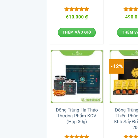
Được xếp
Được 
610.000
₫
490.
hạng
5
5
hạng
sao
sao
THÊM VÀO GIỎ
THÊM V
-12%
Đông Trùng Hạ Thảo
Đông Trùn
Thượng Phẩm KCV
Thiên Phú
(Hộp 30g)
Khô Sấy Đố
20