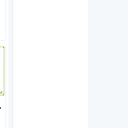
0.000 ₫.
n