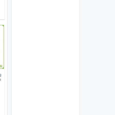
0.000 ₫.
g
h