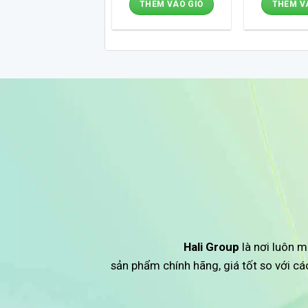
THÊM VÀO GIỎ
THÊM V
Hali Group
là nơi luôn m
sản phẩm chính hãng, giá tốt so với c