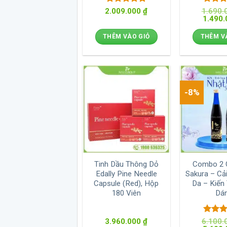
Được xếp
Được 
2.009.000
₫
1.690.
Giá
hạng
5
5
1.490
hạng
gốc
sao
sao
là:
THÊM VÀO GIỎ
THÊM V
1.690.0
-8%
Tinh Dầu Thông Dỏ
Combo 2 
Edally Pine Needle
Sakura – Cả
Capsule (Red), Hộp
Da – Kiến
180 Viên
Dá
Được 
3.960.000
₫
6.100.