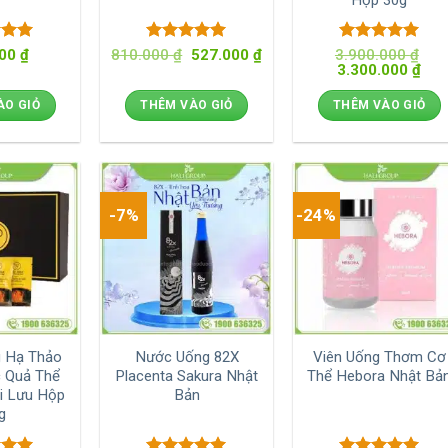
xếp
Được xếp
Giá
Giá
Được xếp
000
₫
810.000
₫
527.000
₫
3.900.000
₫
gốc
hiện
Giá
Giá
5
5
hạng
5
5
3.300.000
hạng
5
5
₫
là:
tại
gốc
hiện
sao
sao
810.000 ₫.
là:
là:
tại
ÀO GIỎ
THÊM VÀO GIỎ
THÊM VÀO GIỎ
527.000 ₫.
3.900.000 ₫.
là:
3.30
-7%
-24%
g Hạ Thảo
Nước Uống 82X
Viên Uống Thơm Cơ
c Quả Thể
Placenta Sakura Nhật
Thể Hebora Nhật Bả
i Lưu Hộp
Bản
g