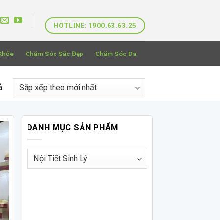
HOTLINE: 1900.63.63.25
Khỏe
Chăm Sóc Sắc Đẹp
Chăm Sóc Da
Đã
ả
sắp
xếp
theo
DANH MỤC SẢN PHẨM
mới
nhất