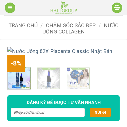
Bỏ
qua
nội
TRANG CHỦ
/
CHĂM SÓC SẮC ĐẸP
/
NƯỚC
dung
UỐNG COLLAGEN
-8%
ĐĂNG KÝ ĐỂ ĐƯỢC TƯ VẤN NHANH