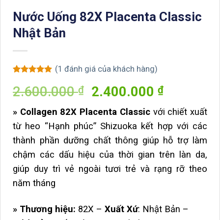
Nước Uống 82X Placenta Classic
Nhật Bản
(
1
đánh giá của khách hàng)
5
1
trên 5
Giá
Giá
2.600.000
2.400.000
₫
₫
dựa trên
đánh giá
gốc
hiện
» Collagen 82X Placenta Classic
với chiết xuất
là:
tại
từ heo “Hạnh phúc” Shizuoka kết hợp với các
2.600.000 ₫.
là:
thành phần dưỡng chất thông giúp hỗ trợ làm
2.400.00
chậm các dấu hiệu của thời gian trên làn da,
giúp duy trì vẻ ngoài tươi trẻ và rạng rỡ theo
năm tháng
» Thương hiệu:
82X –
Xuất Xứ
: Nhật Bản –