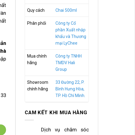
hất
Quy cách
Chai 500ml
làn
hất
Phân phối
Công ty Cổ
phần Xuất nhập
khẩu và Thương
ản
mại LyChee
Nhà
Mua chính
Công ty TNHH
hập
hãng
TMDV Hali
Group
Showroom
33 Đường 22, P.
chính hãng
Bình Hưng Hòa,
33
TP. Hồ Chí Minh.
CAM KẾT KHI MUA HÀNG
Dịch vụ chăm sóc