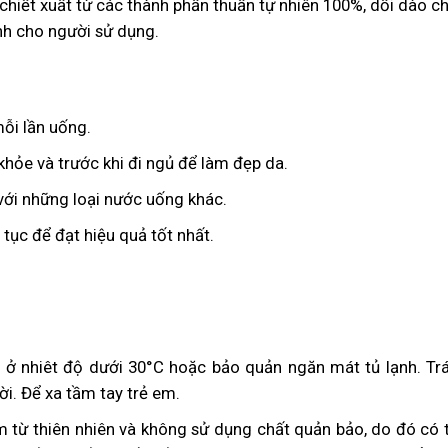
hiết xuất từ các thành phần thuần tự nhiên 100%, dồi dào c
nh cho người sử dụng.
ỗi lần uống.
hỏe và trước khi đi ngủ để làm đẹp da.
với những loại nước uống khác.
 tục để đạt hiệu quả tốt nhất.
 ở nhiêt độ dưới 30°C hoặc bảo quản ngăn mát tủ lạnh. Tr
ời. Để xa tầm tay trẻ em.
 từ thiên nhiên và không sử dụng chất quản bảo, do đó có 