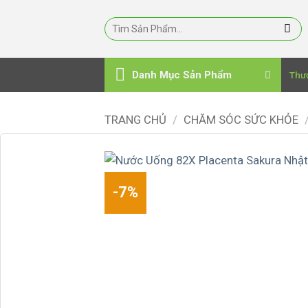
Bỏ
qua
nội
dung
Danh Mục Sản Phẩm
Thư
TRANG CHỦ
/
CHĂM SÓC SỨC KHỎE
-7%