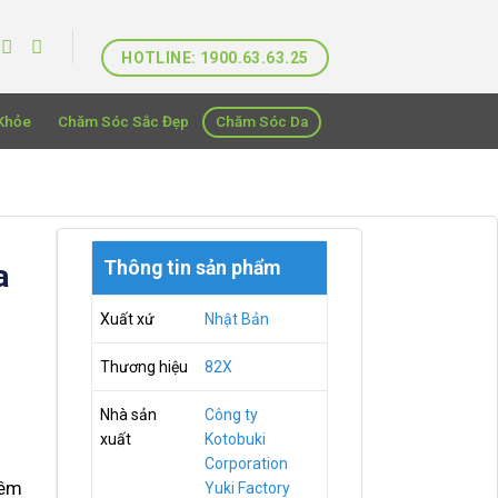
HOTLINE: 1900.63.63.25
Khỏe
Chăm Sóc Sắc Đẹp
Chăm Sóc Da
Thông tin sản phẩm
a
Xuất xứ
Nhật Bản
Thương hiệu
82X
Nhà sản
Công ty
xuất
Kotobuki
Corporation
hêm
Yuki Factory