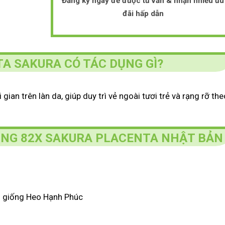
Đăng ký ngay để được tư vấn & nhận nhiều ưu
đãi hấp dẫn
A SAKURA CÓ TÁC DỤNG GÌ?
gian trên làn da, giúp duy trì vẻ ngoài tươi trẻ và rạng rỡ the
NG 82X SAKURA PLACENTA NHẬT BẢN
o giống Heo Hạnh Phúc