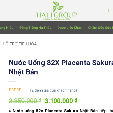
ơng Hiệu
Đông Trùng Hạ Thảo
Dược Liệu Khác
Chăm Sóc Sức 
/
HỖ TRỢ TIÊU HÓA
Nước Uống 82X Placenta Sakur
Nhật Bản
(
2
đánh giá của khách hàng)
5
2
trên 5 dựa
₫
Giá
₫
Giá
3.350.000
3.100.000
trên
đánh
giá
gốc
hiện
» Nước uống 82x Placenta Sakura Nhật Bản
tiếp t