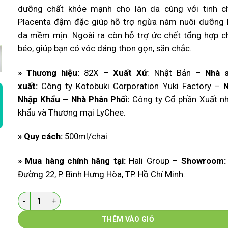
là:
tại
dưỡng chất khỏe mạnh cho làn da cùng với tinh c
3.350.000 ₫.
là:
Placenta đậm đặc giúp hỗ trợ ngừa nám nuôi dưỡng 
3.100.000 ₫.
da mềm mịn. Ngoài ra còn hỗ trợ ức chết tổng hợp c
béo, giúp bạn có vóc dáng thon gọn, săn chắc.
» Thương hiệu:
82X –
Xuất Xứ
: Nhật Bản –
Nhà s
xuất:
Công ty Kotobuki Corporation Yuki Factory –
Nhập Khẩu – Nhà Phân Phối:
Công ty Cổ phần Xuất n
khẩu và Thương mại LyChee.
» Quy cách:
500ml/chai
» Mua hàng chính hãng tại:
Hali Group –
Showroom:
Đường 22, P. Bình Hưng Hòa, TP. Hồ Chí Minh.
Số lượng
THÊM VÀO GIỎ