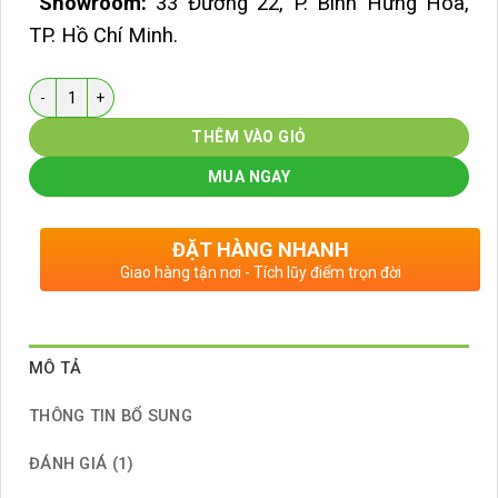
Showroom:
33 Đường 22, P. Bình Hưng Hòa,
TP. Hồ Chí Minh.
Số lượng
THÊM VÀO GIỎ
MUA NGAY
ĐẶT HÀNG NHANH
Giao hàng tận nơi - Tích lũy điểm trọn đời
MÔ TẢ
THÔNG TIN BỔ SUNG
ĐÁNH GIÁ (1)