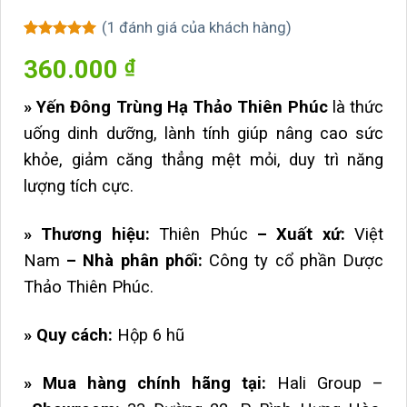
(
1
đánh giá của khách hàng)
5
1
trên 5
360.000
₫
dựa trên
đánh giá
» Yến Đông Trùng Hạ Thảo Thiên Phúc
là thức
uống dinh dưỡng, lành tính giúp nâng cao sức
khỏe, giảm căng thẳng mệt mỏi, duy trì năng
lượng tích cực.
» Thương hiệu:
Thiên Phúc
– Xuất xứ:
Việt
Nam
– Nhà phân phối:
Công ty cổ phần Dược
Thảo Thiên Phúc.
» Quy cách:
Hộp 6 hũ
»
Mua hàng chính hãng tại:
Hali Group –