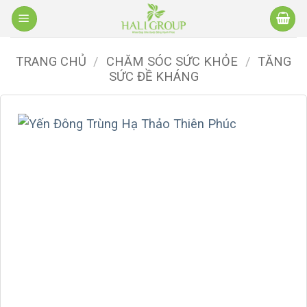
Bỏ
qua
nội
TRANG CHỦ
/
CHĂM SÓC SỨC KHỎE
/
TĂNG
dung
SỨC ĐỀ KHÁNG