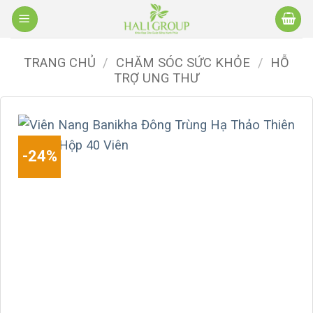
Bỏ
qua
nội
TRANG CHỦ
/
CHĂM SÓC SỨC KHỎE
/
HỖ
dung
TRỢ UNG THƯ
-24%