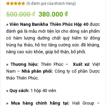
(
6
đánh giá của khách hàng)
5
6
trên 5
Giá
Giá
500.000
380.000
₫
₫
dựa trên
đánh giá
gốc
hiện
»
Viên Nang Banikha Thiên Phúc Hộp 40
được
là:
tại
đánh giá là mẫu mới tiện lợi cho dòng sản phẩm
500.000 ₫.
là:
có hàm lượng dưỡng chất quý hiếm từ đông
380.000 ₫.
trùng hạ thảo, hỗ trợ tăng cường sức đề kháng,
nâng cao sức khỏe, giúp bổ thận, bổ phổi.
» Thương hiệu:
Thiên Phúc –
Xuất xứ
: Việt
Nam –
Nhà phân phối:
Công ty cổ phần Dược
thảo Thiên Phúc.
»
Quy cách:
1 hộp 40 viên
»
Mua hàng chính hãng tại:
Hali Group –