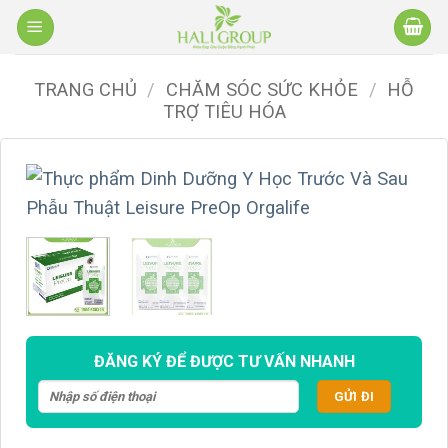
Bỏ
qua
nội
TRANG CHỦ
/
CHĂM SÓC SỨC KHỎE
/
HỖ
dung
TRỢ TIÊU HÓA
ĐĂNG KÝ ĐỂ ĐƯỢC TƯ VẤN NHANH