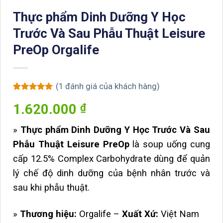
Thực phẩm Dinh Dưỡng Y Học
Trước Và Sau Phẫu Thuật Leisure
PreOp Orgalife
(
1
đánh giá của khách hàng)
5
1
trên 5
1.620.000
₫
dựa trên
đánh giá
»
Thực phẩm Dinh Dưỡng Y Học Trước Và Sau
Phẫu Thuật Leisure PreOp
là soup uống cung
cấp 12.5% Complex Carbohydrate dùng để quản
lý chế độ dinh dưỡng của bệnh nhân trước và
sau khi phẫu thuật.
»
Thương hiệu:
Orgalife –
Xuất Xứ:
Việt Nam