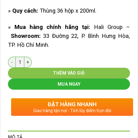
»
Quy cách:
Thùng 36 hộp x 200ml.
»
Mua hàng chính hãng tại:
Hali Group –
Showroom:
33 Đường 22, P. Bình Hưng Hòa,
TP. Hồ Chí Minh.
Số lượng
THÊM VÀO GIỎ
MUA NGAY
ĐẶT HÀNG NHANH
Giao hàng tận nơi - Tích lũy điểm trọn đời
MÔ TẢ