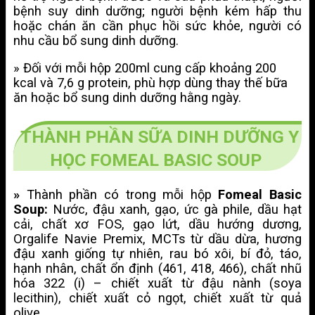
bệnh suy dinh dưỡng; người bệnh kém hấp thu
hoặc chán ăn cần phục hồi sức khỏe, người có
nhu cầu bổ sung dinh dưỡng.
» Đối với mỗi hộp 200ml cung cấp khoảng 200
kcal và 7,6 g protein, phù hợp dùng thay thế bữa
ăn hoặc bổ sung dinh dưỡng hằng ngày.
THÀNH PHẦN SỮA DINH DƯỠNG Y
HỌC FOMEAL BASIC SOUP
»
Thành phần có trong mỗi hộp
Fomeal Basic
Soup:
Nước, đậu xanh, gạo, ức gà phile, dầu hạt
cải, chất xơ FOS, gạo lứt, dầu hướng dương,
Orgalife Navie Premix, MCTs từ dầu dừa, hương
đậu xanh giống tự nhiên, rau bó xôi, bí đỏ, táo,
hạnh nhân, chất ổn định (461, 418, 466), chất nhũ
hóa 322 (i) – chiết xuất từ đậu nành (soya
lecithin), chiết xuất cỏ ngọt, chiết xuất từ quả
olive.