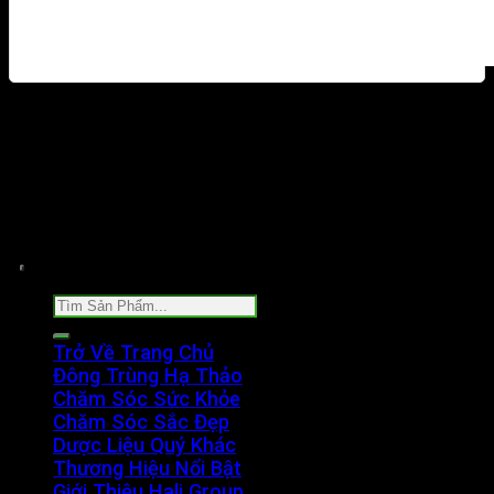
* Sản phẩm không phải là thuốc và không có tác
dụng thay thế thuốc chữa bệnh. Kết quả có thể khác
nhau tùy cơ địa của từng người
Copyright 2026 ©
thaoduocdantoc.com
- Website
đã đăng ký với bộ Công Thương
Trở Về Trang Chủ
Đông Trùng Hạ Thảo
Chăm Sóc Sức Khỏe
Chăm Sóc Sắc Đẹp
Dược Liệu Quý Khác
Thương Hiệu Nổi Bật
Giới Thiệu Hali Group