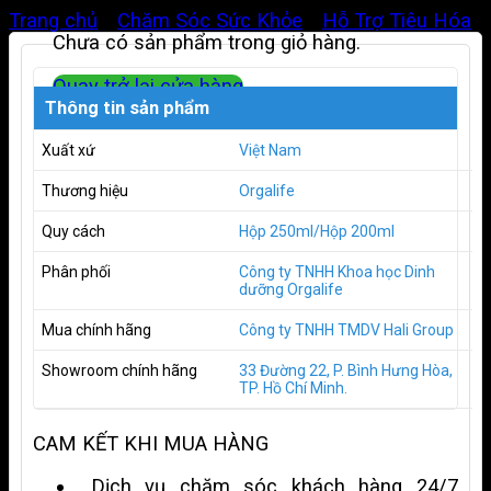
Trang chủ
/
Chăm Sóc Sức Khỏe
/
Hỗ Trợ Tiêu Hóa
Chưa có sản phẩm trong giỏ hàng.
Quay trở lại cửa hàng
Thông tin sản phẩm
Xuất xứ
Việt Nam
Thương hiệu
Orgalife
Quy cách
Hộp 250ml/Hộp 200ml
Phân phối
Công ty TNHH Khoa học Dinh
dưỡng Orgalife
Mua chính hãng
Công ty TNHH TMDV Hali Group
Showroom chính hãng
33 Đường 22, P. Bình Hưng Hòa,
TP. Hồ Chí Minh.
CAM KẾT KHI MUA HÀNG
Dịch vụ chăm sóc khách hàng 24/7