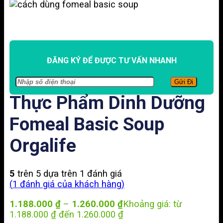
ĐĂNG KÝ ĐỂ ĐƯỢC TƯ VẤN NHANH
Thực Phẩm Dinh Dưỡng
Fomeal Basic Soup
Orgalife
5
trên 5 dựa trên
1
đánh giá
(
1
đánh giá của khách hàng)
1.188.000
₫
–
1.260.000
₫
Khoảng giá: từ
1.188.000 ₫ đến 1.260.000 ₫