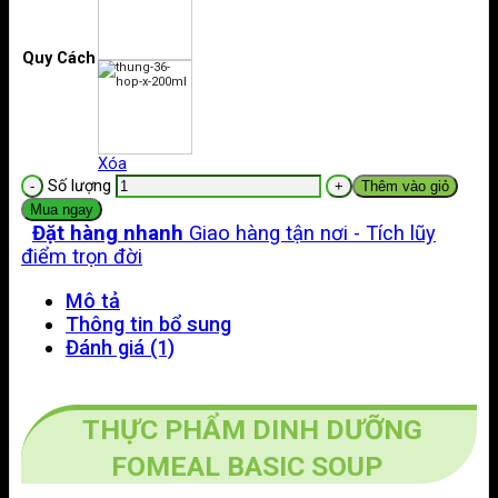
Quy Cách
Xóa
Số lượng
Thêm vào giỏ
Mua ngay
Đặt hàng nhanh
Giao hàng tận nơi - Tích lũy
điểm trọn đời
Mô tả
Thông tin bổ sung
Đánh giá (1)
THỰC PHẨM DINH DƯỠNG
FOMEAL BASIC SOUP