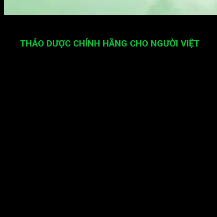
THẢO DƯỢC CHÍNH HÃNG CHO NGƯỜI VIỆT
Công ty TNHH TMDV HaLi Group
Giấy Phép Kinh Doanh:
0314196120
Showroom:
33 Đường 22, P. Bình Hưng Hòa, TP. Hồ
Chí Minh.
Hali Group
là nơi luôn mang đến các dòng sản
phẩm bảo vệ sức khỏe uy tín, chất lượng tại Việt
Nam. Cam kết
sản phẩm chính hãng, giá tốt so với các thương hiệu
khác. Hali Group sẵn sàng tư vấn, đáp ứng mọi nhu
cầu chăm sóc sức khỏe và sắc đẹp cho tất cả mọi
người