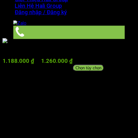
Liên Hệ Hali Group
Đăng nhập / Đăng ký
Thực Phẩm Dinh Dưỡng Fomeal Basic Soup
Orgalife
1.188.000
₫
–
1.260.000
₫
Khoảng giá: từ
1.188.000 ₫ đến 1.260.000 ₫
Chọn tùy chọn