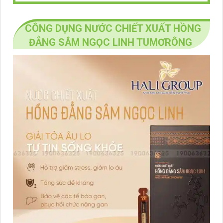
CÔNG DỤNG NƯỚC CHIẾT XUẤT HỒNG
ĐẲNG SÂM NGỌC LINH TUMƠRÔNG