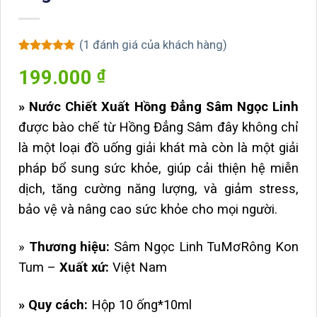
(
1
đánh giá của khách hàng)
5
1
trên 5
199.000
₫
dựa trên
đánh giá
» Nước Chiết Xuất Hồng Đẳng Sâm Ngọc Linh
được bào chế từ Hồng Đẳng Sâm đây không chỉ
là một loại đồ uống giải khát mà còn là một giải
pháp bổ sung sức khỏe, giúp cải thiện hệ miễn
dịch, tăng cường năng lượng, và giảm stress,
bảo vệ và nâng cao sức khỏe cho mọi người.
»
Thương hiệu:
Sâm Ngọc Linh TuMơRông Kon
Tum –
Xuất xứ:
Việt Nam
» Quy cách:
Hộp 10 ống*10ml