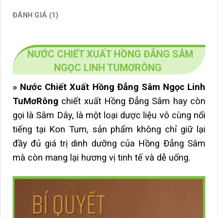
ĐÁNH GIÁ (1)
NƯỚC CHIẾT XUẤT HỒNG ĐẲNG SÂM
NGỌC LINH TUMƠRÔNG
» Nước Chiết Xuất Hồng Đẳng Sâm Ngọc Linh
TuMơRông
chiết xuất Hồng Đẳng Sâm hay còn
gọi là Sâm Dây, là một loại dược liệu vô cùng nổi
tiếng tại Kon Tum, sản phẩm không chỉ giữ lại
đầy đủ giá trị dinh dưỡng của Hồng Đẳng Sâm
mà còn mang lại hương vị tinh tế và dễ uống.