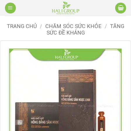
Bỏ
qua
nội
TRANG CHỦ
/
CHĂM SÓC SỨC KHỎE
/
TĂNG
dung
SỨC ĐỀ KHÁNG