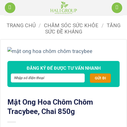
Bỏ
qua
nội
TRANG CHỦ
/
CHĂM SÓC SỨC KHỎE
/
TĂNG
dung
SỨC ĐỀ KHÁNG
ĐĂNG KÝ ĐỂ ĐƯỢC TƯ VẤN NHANH
Mật Ong Hoa Chôm Chôm
Tracybee, Chai 850g