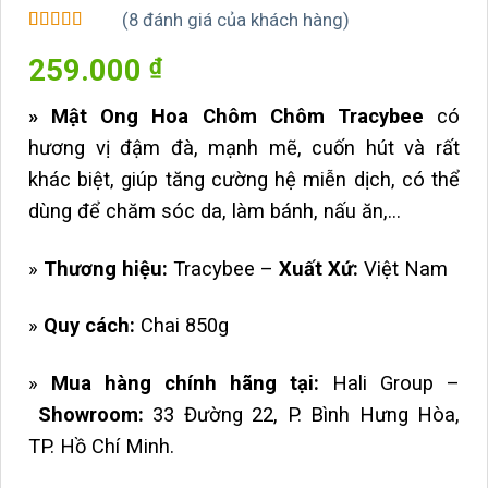
(
8
đánh giá của khách hàng)
5
8
trên 5 dựa
259.000
₫
trên
đánh
giá
» Mật Ong Hoa Chôm Chôm Tracybee
có
hương vị đậm đà, mạnh mẽ, cuốn hút và rất
khác biệt, giúp tăng cường hệ miễn dịch, có thể
dùng để chăm sóc da, làm bánh, nấu ăn,…
»
Thương hiệu:
Tracybee –
Xuất Xứ:
Việt Nam
»
Quy cách:
Chai 850g
»
Mua hàng chính hãng tại:
Hali Group –
Showroom:
33 Đường 22, P. Bình Hưng Hòa,
TP. Hồ Chí Minh.