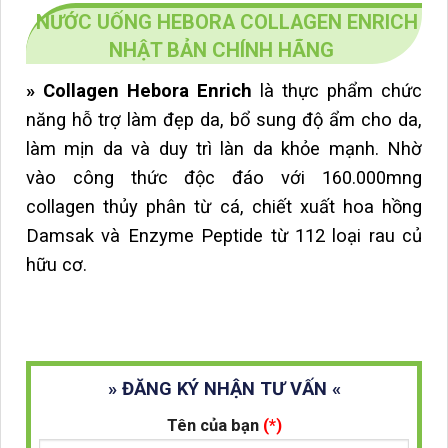
NƯỚC UỐNG HEBORA COLLAGEN ENRICH
NHẬT BẢN CHÍNH HÃNG
» Collagen Hebora Enrich
là thực phẩm chức
năng hỗ trợ
làm đẹp da, b
ổ sung độ ẩm cho da,
l
àm mịn da và duy trì làn da khỏe mạnh.
Nhờ
vào công thức độc đáo với 160.000mng
collagen thủy phân từ cá, chiết xuất hoa hồng
Damsak và Enzyme Peptide từ 112 loại rau củ
hữu cơ.
» ĐĂNG KÝ NHẬN TƯ VẤN «
Tên của bạn
(*)