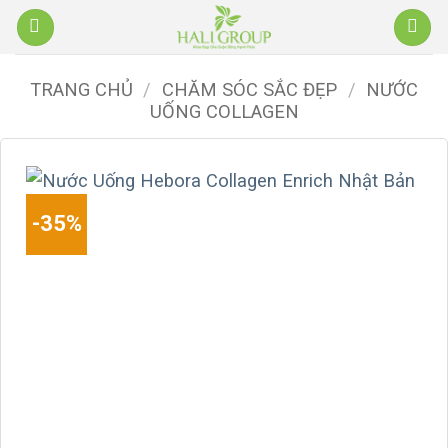
Bỏ
qua
nội
TRANG CHỦ
/
CHĂM SÓC SẮC ĐẸP
/
NƯỚC
dung
UỐNG COLLAGEN
-35%