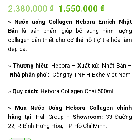
5
1
trên 5 dựa
Giá
Giá
2.380.000
1.550.000
₫
₫
trên
đánh
giá
gốc
hiện
» Nước uống Collagen Hebora Enrich Nhật
là:
tại
Bản
là sản phẩm giúp bổ sung hàm lượng
2.380.000 ₫.
là:
collagen cần thiết cho cơ thể hỗ trợ trẻ hóa làm
1.550.00
đẹp da.
» Thương hiệu:
Hebora –
Xuất xứ:
Nhật Bản –
Nhà phân phối:
Công ty TNHH Behe Việt Nam
» Quy cách:
Hebora Collagen Chai 500ml.
» Mua Nước Uống Hebora Collagen chính
hãng tại:
Hali Group –
Showroom:
33 Đường
22, P. Bình Hưng Hòa, TP. Hồ Chí Minh.