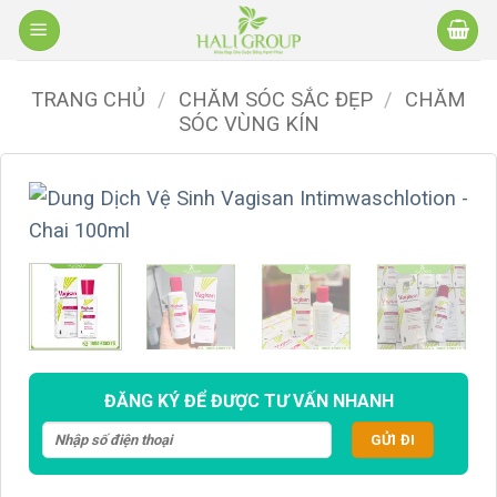
Bỏ
qua
nội
TRANG CHỦ
/
CHĂM SÓC SẮC ĐẸP
/
CHĂM
dung
SÓC VÙNG KÍN
ĐĂNG KÝ ĐỂ ĐƯỢC TƯ VẤN NHANH