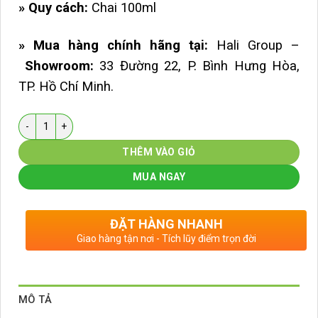
» Quy cách:
Chai 100ml
» Mua hàng chính hãng tại:
Hali Group –
Showroom:
33 Đường 22, P. Bình Hưng Hòa,
TP. Hồ Chí Minh.
Số lượng
THÊM VÀO GIỎ
MUA NGAY
ĐẶT HÀNG NHANH
Giao hàng tận nơi - Tích lũy điểm trọn đời
MÔ TẢ