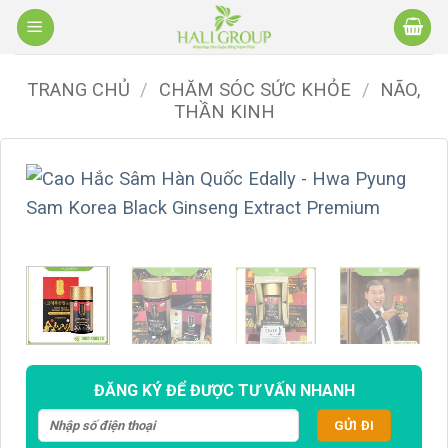
Bỏ
qua
nội
TRANG CHỦ
/
CHĂM SÓC SỨC KHỎE
/
NÃO,
dung
THẦN KINH
ĐĂNG KÝ ĐỂ ĐƯỢC TƯ VẤN NHANH