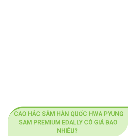
CAO HẮC SÂM HÀN QUỐC HWA PYUNG
SAM PREMIUM EDALLY CÓ GIÁ BAO
NHIÊU?