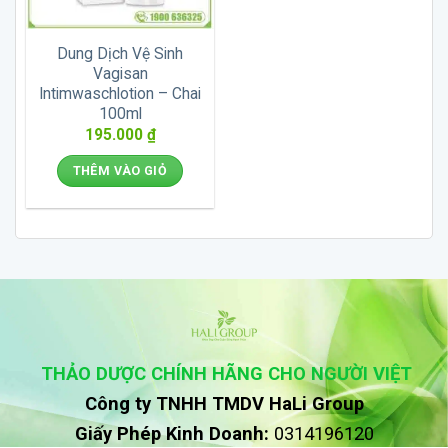
Dung Dịch Vệ Sinh
Vagisan
Intimwaschlotion – Chai
100ml
195.000
₫
THÊM VÀO GIỎ
THẢO DƯỢC CHÍNH HÃNG CHO NGƯỜI VIỆT
Công ty TNHH TMDV HaLi Group
Giấy Phép Kinh Doanh:
0314196120