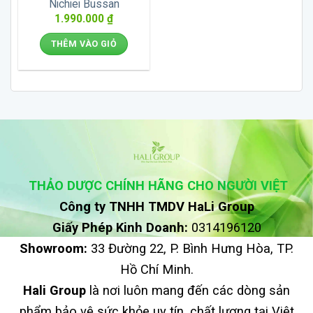
Nichiei Bussan
1.990.000
₫
THÊM VÀO GIỎ
THẢO DƯỢC CHÍNH HÃNG CHO NGƯỜI VIỆT
Công ty TNHH TMDV HaLi Group
Giấy Phép Kinh Doanh:
0314196120
Showroom:
33 Đường 22, P. Bình Hưng Hòa, TP.
Hồ Chí Minh.
Hali Group
là nơi luôn mang đến các dòng sản
phẩm bảo vệ sức khỏe uy tín, chất lượng tại Việt