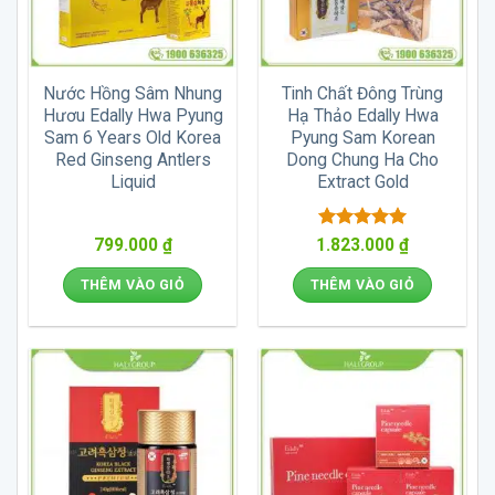
Nước Hồng Sâm Nhung
Tinh Chất Đông Trùng
Hươu Edally Hwa Pyung
Hạ Thảo Edally Hwa
Sam 6 Years Old Korea
Pyung Sam Korean
Red Ginseng Antlers
Dong Chung Ha Cho
Liquid
Extract Gold
Được xếp
799.000
₫
1.823.000
₫
hạng
5
5
sao
THÊM VÀO GIỎ
THÊM VÀO GIỎ