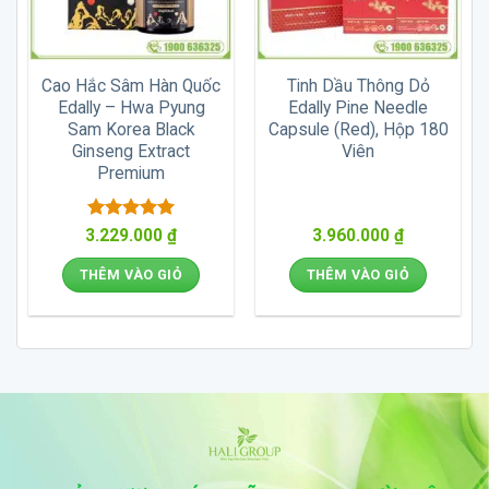
Cao Hắc Sâm Hàn Quốc
Tinh Dầu Thông Dỏ
Edally – Hwa Pyung
Edally Pine Needle
Sam Korea Black
Capsule (Red), Hộp 180
Ginseng Extract
Viên
Premium
Được xếp
3.229.000
₫
3.960.000
₫
hạng
5
5
sao
THÊM VÀO GIỎ
THÊM VÀO GIỎ