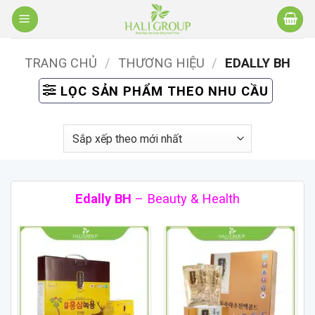
Bỏ
qua
nội
TRANG CHỦ
/
THƯƠNG HIỆU
/
EDALLY BH
dung
LỌC SẢN PHẨM THEO NHU CẦU
Edally BH
– Beauty & Health