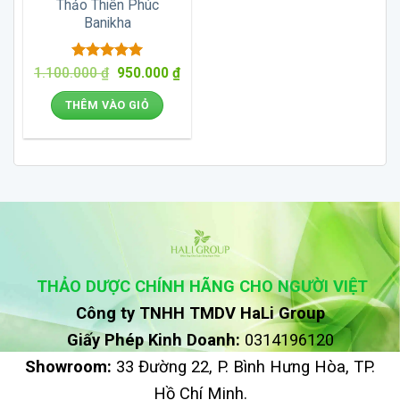
Thảo Thiên Phúc
Banikha
Được xếp
Giá
Giá
1.100.000
₫
950.000
₫
gốc
hiện
hạng
5
5
là:
tại
sao
THÊM VÀO GIỎ
1.100.000 ₫.
là:
950.000 ₫.
THẢO DƯỢC CHÍNH HÃNG CHO NGƯỜI VIỆT
Công ty TNHH TMDV HaLi Group
Giấy Phép Kinh Doanh:
0314196120
Showroom:
33 Đường 22, P. Bình Hưng Hòa, TP.
Hồ Chí Minh.