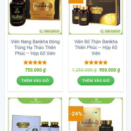
Viên Nang Banikha Đông
Viên Bổ Thận Banikha
Trùng Hạ Thảo Thiên
Thiên Phúc – Hộp 60
Phúc – Hộp 60 Viên
Viên
Được xếp
Được xếp
Giá
Giá
750.000
₫
1.250.000
₫
950.000
₫
gốc
hiện
hạng
4.86
hạng
5
5
là:
tại
5 sao
sao
THÊM VÀO GIỎ
THÊM VÀO GIỎ
1.250.000 ₫.
là:
950.0
-24%