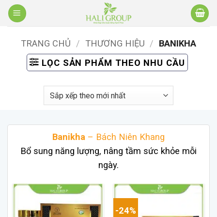
Bỏ
qua
nội
TRANG CHỦ
/
THƯƠNG HIỆU
/
BANIKHA
dung
LỌC SẢN PHẨM THEO NHU CẦU
Banikha
– Bách Niên Khang
Bổ sung năng lượng, nâng tầm sức khỏe mỗi
ngày.
-24%