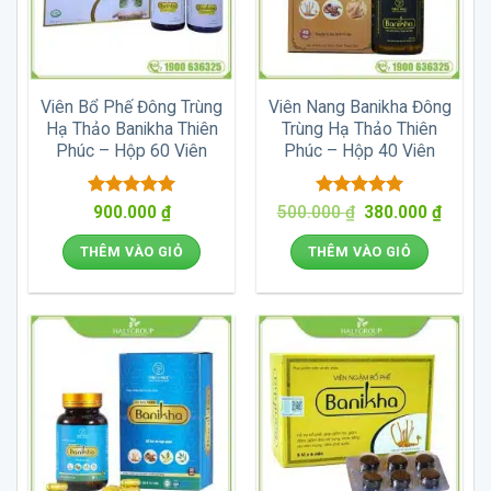
Viên Bổ Phế Đông Trùng
Viên Nang Banikha Đông
Hạ Thảo Banikha Thiên
Trùng Hạ Thảo Thiên
Phúc – Hộp 60 Viên
Phúc – Hộp 40 Viên
Được xếp
Được xếp
Giá
Giá
900.000
₫
500.000
₫
380.000
₫
gốc
hiện
hạng
5
5
hạng
5
5
là:
tại
sao
sao
THÊM VÀO GIỎ
THÊM VÀO GIỎ
500.000 ₫.
là:
380.00