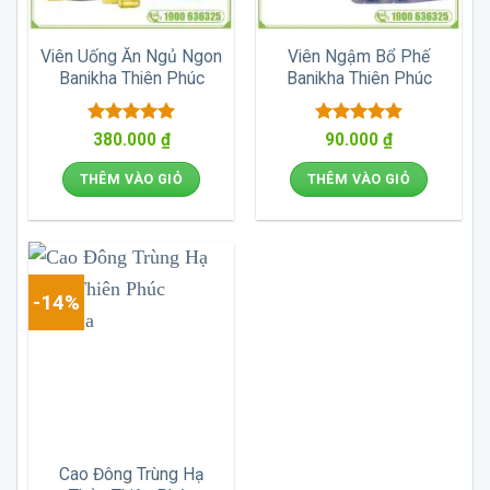
Viên Uống Ăn Ngủ Ngon
Viên Ngậm Bổ Phế
Banikha Thiên Phúc
Banikha Thiên Phúc
Được xếp
Được xếp
380.000
₫
90.000
₫
hạng
5
5
hạng
5
5
sao
sao
THÊM VÀO GIỎ
THÊM VÀO GIỎ
-14%
Cao Đông Trùng Hạ