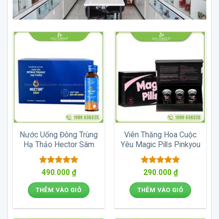
Nước Uống Đông Trùng
Viên Thăng Hoa Cuộc
Hạ Thảo Hector Sâm
Yêu Magic Pills Pinkyou
Được xếp
Được xếp
490.000
₫
290.000
₫
hạng
5
5
hạng
5
5
sao
sao
THÊM VÀO GIỎ
THÊM VÀO GIỎ