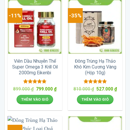
-11%
-35%
Viên Dầu Nhuyễn Thể
Đông Trùng Hạ Thảo
Super Omega 3 Krill Oil
Khô Kim Cương Vàng
2000mg Eikenbi
(Hộp 10g)
Được xếp
Giá
Giá
Được xếp
Giá
Giá
899.000
₫
799.000
₫
810.000
₫
527.000
₫
gốc
hiện
gốc
hiện
hạng
5
5
hạng
5
5
là:
tại
là:
tại
sao
sao
THÊM VÀO GIỎ
THÊM VÀO GIỎ
899.000 ₫.
là:
810.000 ₫.
là:
799.000 ₫.
527.00