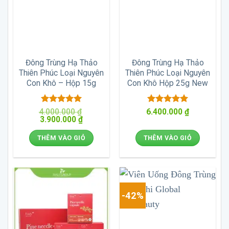
Đông Trùng Hạ Thảo
Đông Trùng Hạ Thảo
Thiên Phúc Loại Nguyên
Thiên Phúc Loại Nguyên
Con Khô – Hộp 15g
Con Khô Hộp 25g New
Được xếp
Được xếp
4.000.000
₫
6.400.000
₫
Giá
Giá
3.900.000
hạng
5
5
₫
hạng
5
5
gốc
hiện
sao
sao
là:
tại
THÊM VÀO GIỎ
THÊM VÀO GIỎ
4.000.000 ₫.
là:
3.900.000 ₫.
-42%