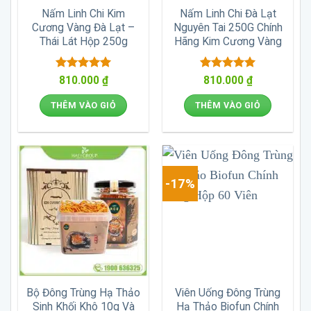
Nấm Linh Chi Kim
Nấm Linh Chi Đà Lạt
Cương Vàng Đà Lạt –
Nguyên Tai 250G Chính
Thái Lát Hộp 250g
Hãng Kim Cương Vàng
Được xếp
Được xếp
810.000
₫
810.000
₫
hạng
5
5
hạng
5
5
sao
sao
THÊM VÀO GIỎ
THÊM VÀO GIỎ
-17%
Bộ Đông Trùng Hạ Thảo
Viên Uống Đông Trùng
Sinh Khối Khô 10g Và
Hạ Thảo Biofun Chính