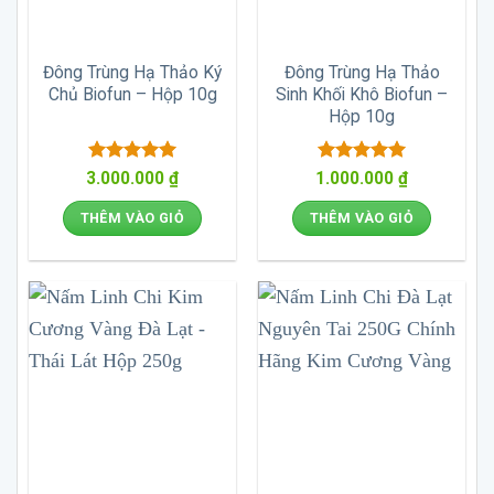
Đông Trùng Hạ Thảo Ký
Đông Trùng Hạ Thảo
Chủ Biofun – Hộp 10g
Sinh Khối Khô Biofun –
Hộp 10g
Được xếp
Được xếp
3.000.000
₫
1.000.000
₫
hạng
5
5
hạng
5
5
sao
sao
THÊM VÀO GIỎ
THÊM VÀO GIỎ