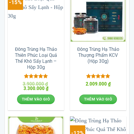
-15%
Đông Trùng Hạ Thảo
Đông Trùng Hạ Thảo
Thiên Phúc Loại Quả
Thượng Phẩm KCV
Thể Khô Sấy Lạnh –
(Hộp 30g)
Hộp 30g
Được xếp
Được xếp
3.900.000
₫
2.009.000
₫
Giá
Giá
3.300.000
hạng
5
5
₫
hạng
5
5
gốc
hiện
sao
sao
là:
tại
THÊM VÀO GIỎ
THÊM VÀO GIỎ
3.900.000 ₫.
là:
3.300.000 ₫.
-12%