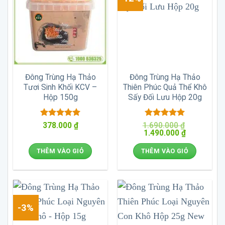
Đông Trùng Hạ Thảo
Đông Trùng Hạ Thảo
Tươi Sinh Khối KCV –
Thiên Phúc Quả Thể Khô
Hộp 150g
Sấy Đối Lưu Hộp 20g
Được xếp
Được xếp
378.000
₫
1.690.000
₫
Giá
Giá
hạng
5
5
1.490.000
hạng
5
5
₫
gốc
hiện
sao
sao
là:
tại
THÊM VÀO GIỎ
THÊM VÀO GIỎ
1.690.000 ₫.
là:
1.490.000 ₫
-3%