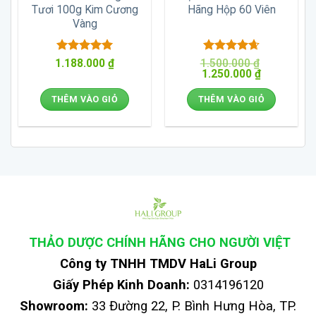
Tươi 100g Kim Cương
Hãng Hộp 60 Viên
Vàng
Được xếp
Được xếp
1.188.000
₫
1.500.000
₫
Giá
Giá
hạng
5
5
1.250.000
hạng
4.67
₫
gốc
hiện
sao
5 sao
là:
tại
THÊM VÀO GIỎ
THÊM VÀO GIỎ
1.500.000 ₫.
là:
1.250.000 ₫
THẢO DƯỢC CHÍNH HÃNG CHO NGƯỜI VIỆT
Công ty TNHH TMDV HaLi Group
Giấy Phép Kinh Doanh:
0314196120
Showroom:
33 Đường 22, P. Bình Hưng Hòa, TP.