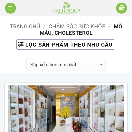
Bỏ
qua
nội
TRANG CHỦ
/
CHĂM SÓC SỨC KHỎE
/
MỠ
dung
MÁU, CHOLESTEROL
LỌC SẢN PHẨM THEO NHU CẦU