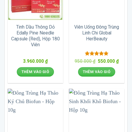
Tinh Dầu Thông Dỏ
Viên Uống Đông Trùng
Edally Pine Needle
Linh Chi Global
Capsule (Red), Hộp 180
HerBeauty
Viên
Được xếp
Giá
Giá
3.960.000
₫
950.000
₫
550.000
₫
gốc
hiện
hạng
5
5
là:
tại
sao
THÊM VÀO GIỎ
THÊM VÀO GIỎ
950.000 ₫.
là:
550.00