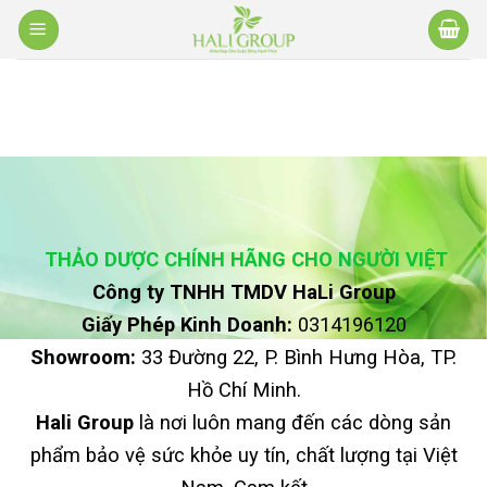
Bỏ
qua
nội
dung
THẢO DƯỢC CHÍNH HÃNG CHO NGƯỜI VIỆT
Công ty TNHH TMDV HaLi Group
Giấy Phép Kinh Doanh:
0314196120
Showroom:
33 Đường 22, P. Bình Hưng Hòa, TP.
Hồ Chí Minh.
Hali Group
là nơi luôn mang đến các dòng sản
phẩm bảo vệ sức khỏe uy tín, chất lượng tại Việt