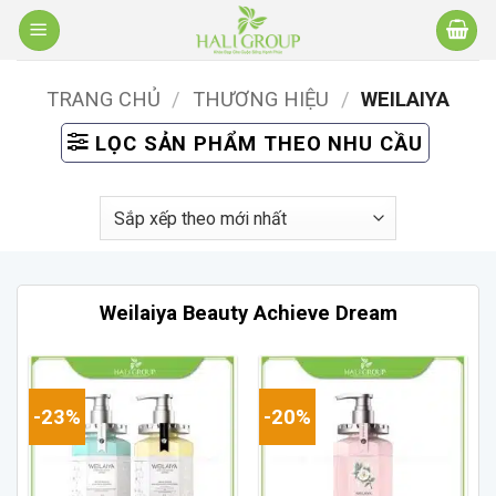
Bỏ
qua
nội
TRANG CHỦ
/
THƯƠNG HIỆU
/
WEILAIYA
dung
LỌC SẢN PHẨM THEO NHU CẦU
Weilaiya Beauty Achieve Dream
-23%
-20%