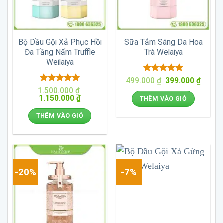
Bộ Dầu Gội Xả Phục Hồi
Sữa Tắm Sáng Da Hoa
Đa Tầng Nấm Truffle
Trà Welaiya
Weilaiya
Được xếp
Giá
Giá
499.000
₫
399.000
₫
gốc
hiện
hạng
5
5
Được xếp
1.500.000
₫
là:
tại
sao
Giá
Giá
1.150.000
hạng
5
5
₫
THÊM VÀO GIỎ
499.000 ₫.
là:
gốc
hiện
sao
399.00
là:
tại
THÊM VÀO GIỎ
1.500.000 ₫.
là:
1.150.000 ₫.
-20%
-7%