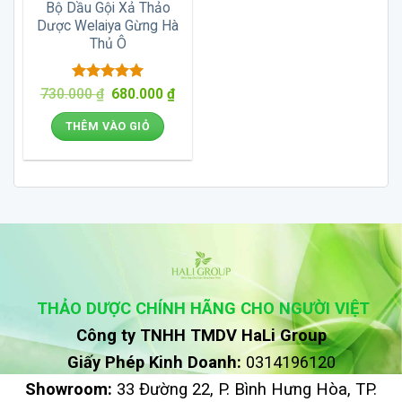
Bộ Dầu Gội Xả Thảo
Dược Welaiya Gừng Hà
Thủ Ô
Được xếp
Giá
Giá
730.000
₫
680.000
₫
gốc
hiện
hạng
5
5
là:
tại
sao
THÊM VÀO GIỎ
730.000 ₫.
là:
680.000 ₫.
THẢO DƯỢC CHÍNH HÃNG CHO NGƯỜI VIỆT
Công ty TNHH TMDV HaLi Group
Giấy Phép Kinh Doanh:
0314196120
Showroom:
33 Đường 22, P. Bình Hưng Hòa, TP.