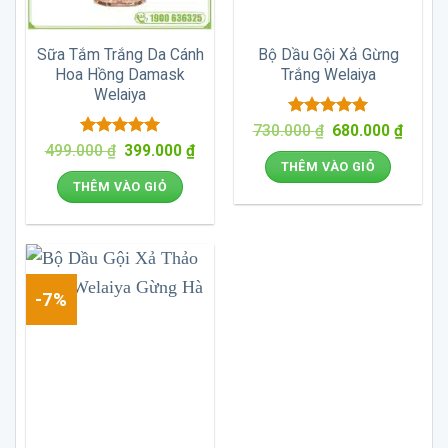
Sữa Tắm Trắng Da Cánh
Bộ Dầu Gội Xả Gừng
Hoa Hồng Damask
Trắng Welaiya
Welaiya
Được xếp
Giá
Giá
730.000
₫
680.000
₫
gốc
hiện
hạng
5
5
Được xếp
Giá
Giá
499.000
₫
399.000
₫
là:
tại
sao
gốc
hiện
hạng
5
5
THÊM VÀO GIỎ
730.000 ₫.
là:
là:
tại
sao
THÊM VÀO GIỎ
680.00
499.000 ₫.
là:
399.000 ₫.
-7%