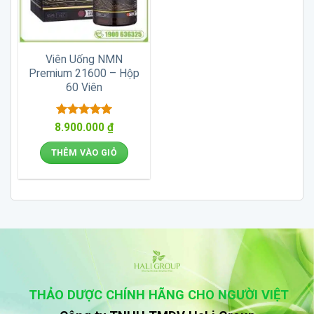
Viên Uống NMN
Premium 21600 – Hộp
60 Viên
Được xếp
8.900.000
₫
hạng
5
5
sao
THÊM VÀO GIỎ
THẢO DƯỢC CHÍNH HÃNG CHO NGƯỜI VIỆT