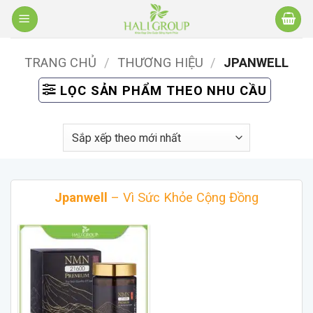
Bỏ
qua
nội
TRANG CHỦ
/
THƯƠNG HIỆU
/
JPANWELL
dung
LỌC SẢN PHẨM THEO NHU CẦU
Jpanwell
– Vì Sức Khỏe Cộng Đồng