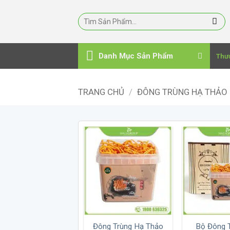
Bỏ
qua
nội
dung
Danh Mục Sản Phẩm
Thư
TRANG CHỦ
/
ĐÔNG TRÙNG HẠ THẢO
Đông Trùng Hạ Thảo
Bộ Đông 