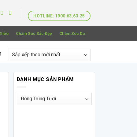
HOTLINE: 1900.63.63.25
Khỏe
Chăm Sóc Sắc Đẹp
Chăm Sóc Da
Đã
ả
sắp
xếp
theo
DANH MỤC SẢN PHẨM
mới
nhất