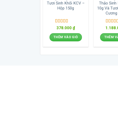
Tươi Sinh Khối KCV –
Thảo Sinh
Hộp 150g
10g Và Tươ
Cương
Được xếp
Được 
378.000
₫
1.188
hạng
5
5 sao
hạng
5
THÊM VÀO GIỎ
THÊM V