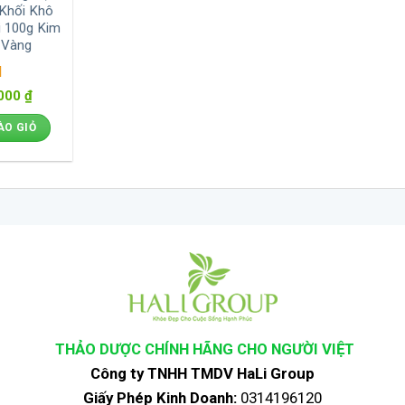
 Khối Khô
i 100g Kim
 Vàng
xếp
.000
₫
5 sao
ÀO GIỎ
THẢO DƯỢC CHÍNH HÃNG CHO NGƯỜI VIỆT
Công ty TNHH TMDV HaLi Group
Giấy Phép Kinh Doanh:
0314196120