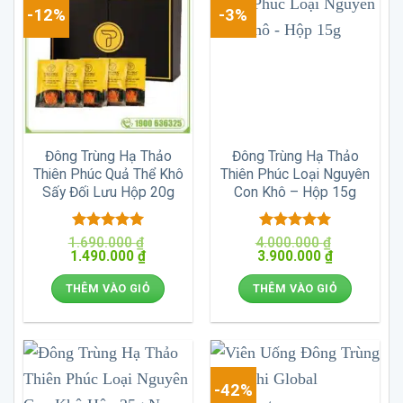
-12%
-3%
Đông Trùng Hạ Thảo
Đông Trùng Hạ Thảo
Thiên Phúc Quả Thể Khô
Thiên Phúc Loại Nguyên
Sấy Đối Lưu Hộp 20g
Con Khô – Hộp 15g
Được xếp
Được xếp
1.690.000
₫
4.000.000
₫
Giá
Giá
Giá
Giá
1.490.000
hạng
5
5
₫
3.900.000
hạng
5
5
₫
gốc
hiện
gốc
hiện
sao
sao
là:
tại
là:
tại
THÊM VÀO GIỎ
THÊM VÀO GIỎ
1.690.000 ₫.
là:
4.000.000 ₫.
là:
1.490.000 ₫.
3.900.000 ₫
-42%