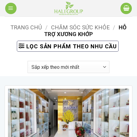
Bỏ
qua
nội
TRANG CHỦ
/
CHĂM SÓC SỨC KHỎE
/
HỖ
dung
TRỢ XƯƠNG KHỚP
LỌC SẢN PHẨM THEO NHU CẦU