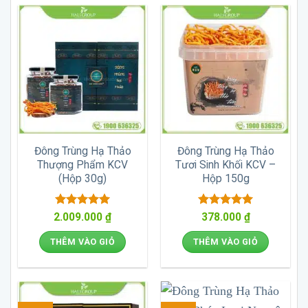
Đông Trùng Hạ Thảo
Đông Trùng Hạ Thảo
Thượng Phẩm KCV
Tươi Sinh Khối KCV –
(Hộp 30g)
Hộp 150g
Được xếp
Được xếp
2.009.000
₫
378.000
₫
hạng
5
5
hạng
5
5
sao
sao
THÊM VÀO GIỎ
THÊM VÀO GIỎ