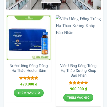
Nước Uống Đông Trùng
Viên Uống Đông Trùng
Hạ Thảo Hector Sâm
Hạ Thảo Xương Khớp
Bảo Nhân
Được xếp
490.000
₫
hạng
5
5
Được xếp
900.000
₫
sao
hạng
5
5
THÊM VÀO GIỎ
sao
THÊM VÀO GIỎ