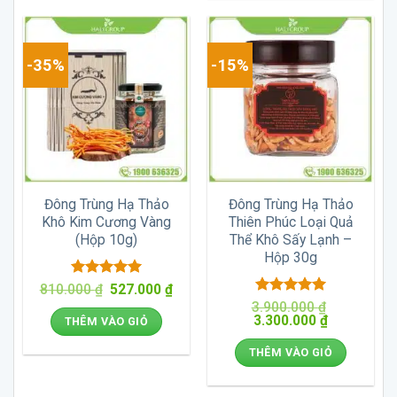
-35%
-15%
Đông Trùng Hạ Thảo
Đông Trùng Hạ Thảo
Khô Kim Cương Vàng
Thiên Phúc Loại Quả
(Hộp 10g)
Thể Khô Sấy Lạnh –
Hộp 30g
Được xếp
Giá
Giá
810.000
₫
527.000
₫
gốc
hiện
hạng
5
5
Được xếp
3.900.000
₫
là:
tại
sao
Giá
Giá
3.300.000
hạng
5
5
₫
THÊM VÀO GIỎ
810.000 ₫.
là:
gốc
hiện
sao
527.000 ₫.
là:
tại
THÊM VÀO GIỎ
3.900.000 ₫.
là:
3.300.000 ₫