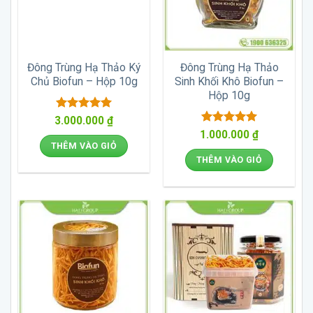
Đông Trùng Hạ Thảo Ký
Đông Trùng Hạ Thảo
Chủ Biofun – Hộp 10g
Sinh Khối Khô Biofun –
Hộp 10g
Được xếp
3.000.000
₫
hạng
5
5
Được xếp
1.000.000
₫
sao
hạng
5
5
THÊM VÀO GIỎ
sao
THÊM VÀO GIỎ