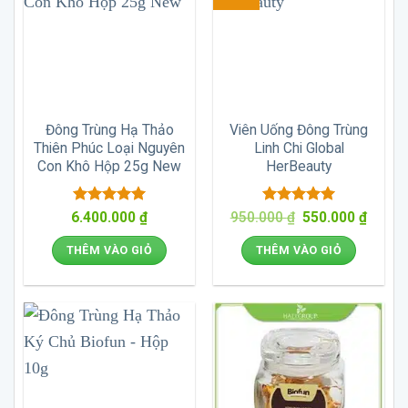
Đông Trùng Hạ Thảo
Viên Uống Đông Trùng
Thiên Phúc Loại Nguyên
Linh Chi Global
Con Khô Hộp 25g New
HerBeauty
Được xếp
Được xếp
Giá
Giá
6.400.000
₫
950.000
₫
550.000
₫
gốc
hiện
hạng
5
5
hạng
5
5
là:
tại
sao
sao
THÊM VÀO GIỎ
THÊM VÀO GIỎ
950.000 ₫.
là:
550.00