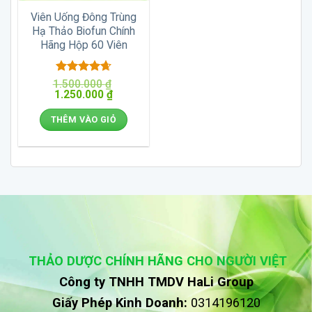
Viên Uống Đông Trùng
Hạ Thảo Biofun Chính
Hãng Hộp 60 Viên
Được xếp
1.500.000
₫
Giá
Giá
1.250.000
hạng
4.67
₫
gốc
hiện
5 sao
là:
tại
THÊM VÀO GIỎ
1.500.000 ₫.
là:
1.250.000 ₫.
THẢO DƯỢC CHÍNH HÃNG CHO NGƯỜI VIỆT
Công ty TNHH TMDV HaLi Group
Giấy Phép Kinh Doanh:
0314196120