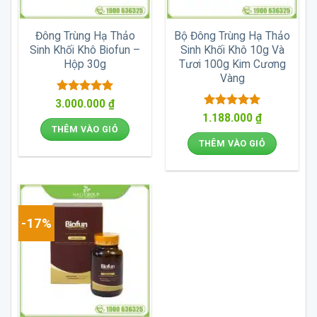
Đông Trùng Hạ Thảo
Bộ Đông Trùng Hạ Thảo
Sinh Khối Khô Biofun –
Sinh Khối Khô 10g Và
Hộp 30g
Tươi 100g Kim Cương
Vàng
Được xếp
3.000.000
₫
hạng
5
5
Được xếp
1.188.000
₫
sao
hạng
5
5
THÊM VÀO GIỎ
sao
THÊM VÀO GIỎ
-17%